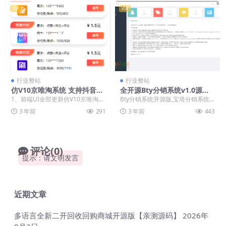
VIP
VIP
行业整站
行业整站
仿V10京唯淘系统 支持抖音
全开源Bty分销系统v1.0源码,
+快手+刷宝+微视等所有主流
宝塔分销系统源码 内置易支付
1、前端UI全部更新仿V10京唯淘系
Bty分销系统开源版,宝塔分销系统
短视频点赞/关注/评论系统源
会员充值系统
统的 ； 2、修改支付接口为线下 ；
开源版,该系统基于宝塔开放API底
3 年前
291
3 年前
443
码
3、增...
层控制器，进...
评论(0)
提示：请文明发言
近期文章
多语言全新二开回收回购商城开源版【亲测源码】
2026年