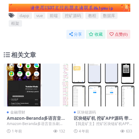
dapp
vue
前端
挖矿源码
教程
数据库
框架
分享
收藏
点赞(
0
)
相关文章
VIP
VIP
金融理财
区块链源码
Amazon-Beranda多语言音
区块链矿机 挖矿APP源码 带
乐刷单抢单源码/连单卡单+叠
交易市场 矿主分销系统源码
Amazon-Beranda多语言音乐刷单
【我是矿主】挖矿区块链矿机APP
加组规则+打针/前端html+后
抢单源码/连单卡单+叠加组规则+打
源码 主流功能 在线交易：用户之间
1 年前
132
4 年前
633
端php【亲测源码】
针/...
币币交易。 签...