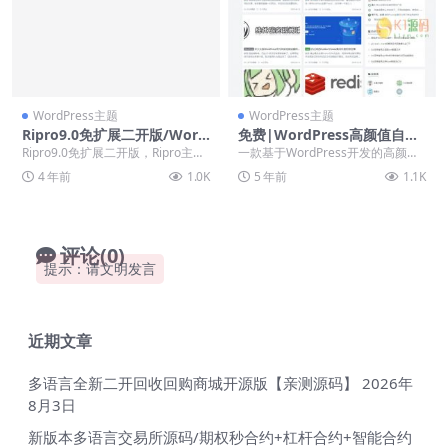
WordPress主题
WordPress主题
Ripro9.0免扩展二开版/Word
免费|WordPress高颜值自适
Press博客主题Ripro全解密无
应博客主题Puock免费下载
Ripro9.0免扩展二开版，Ripro主题
一款基于WordPress开发的高颜值
后门源码下载「亲测源码」
全解密无后门，这次分享的源码包
的自适应主题，支持白天与黑夜模
4 年前
1.0K
5 年前
1.1K
内的东...
式。 安装：...
评论(0)
提示：请文明发言
近期文章
多语言全新二开回收回购商城开源版【亲测源码】
2026年
8月3日
新版本多语言交易所源码/期权秒合约+杠杆合约+智能合约