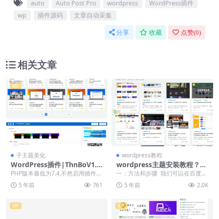
auto
Auto Post Pro
wordpress
WordPress插件
wp
插件源码
文章自动采集
分享
收藏
点赞(
0
)
相关文章
VIP
子主题美化
wordpress教程
WordPress插件|ThnBoV1.3.
wordpress主题安装教程？
0-缩略图美化插件
「站长原创」
PHP版本最低为7.4,不然启用插件的
一：方法和步骤 我们可以在百度搜
时候会报错! 把该插件和b2主题一起
索k1源码网，在K1源码网找到自己
5 年前
761
5 年前
2.0K
使用发...
需要并且实用...
VIP
VIP