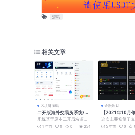
源码
相关文章
VIP
区块链源码
金融理财
二开版海外交易所系统/币
【2021年10月
币期权杠杆交易/锁仓认
点逃跑H5爆点
系统基于原本二开后端语言
这次主要修复了支
购/合约插针【海外多语言
箭逃跑区块链游
是laravel，手机前端是unia
效问题 火箭逃跑
1 年前
0
0
254
5 年前
0
交易所秒合约源码】
复推广/免公众号
pp，电脑前端vue...
微信H5的游戏，
无授权
用过...