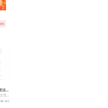
(
0
)
简洁作
下载
作文范
企业网
465
、文