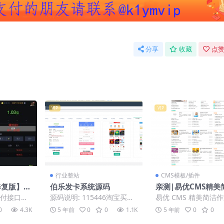
分享
收藏
点赞
VIP
VIP
行业整站
CMS模板/插件
修复版】爆
伯乐发卡系统源码
亲测|易优CMS精美
竞猜娱乐火
文范文网站模板源码
付接口失
源码说明: 115446淘宝买
易优 CMS 精美简洁
戏源码/修
爆点娱乐，
的，没有授权，亲测可用 功
文网站模板，资讯类
0
4.3K
5 年前
0
0
1.1K
5 年前
0
0
/全开源
玩法应该不
能很全 网上可用搜到，我...
站模板，适用于博客
章、资...