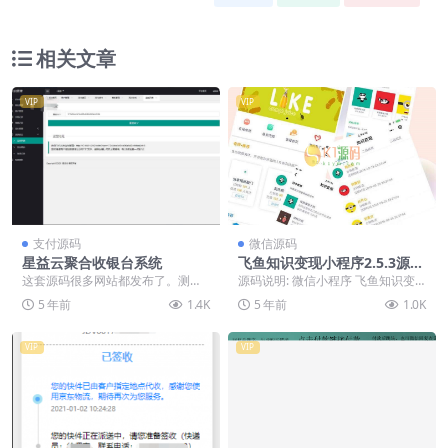
相关文章
VIP
VIP
支付源码
微信源码
星益云聚合收银台系统
飞鱼知识变现小程序2.5.3源码
_小程序功能模块
这套源码很多网站都发布了。测试
源码说明: 微信小程序 飞鱼知识变
了下，如果用127.0.0.1程序正常。
现小程序2.5.3 前端+后端 模块/小程
5 年前
1.4K
5 年前
1.0K
如果换其它...
序更...
VIP
VIP