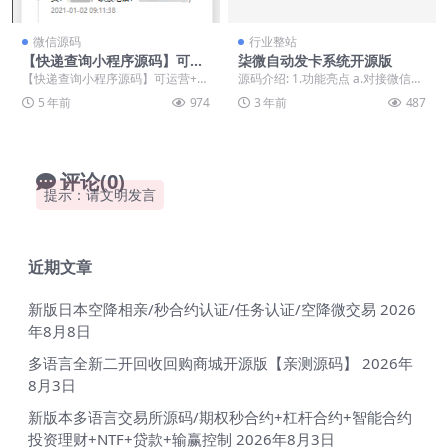
微信源码
行业整站
【快递查询小程序源码】可运
柒微自动发卡系统开源版
营+微信物流快递查询小程序
【快递查询小程序源码】可运营+微
源码介绍: 1.功能亮点 a.对接微信公
信物流快递查询小程序 去微信公众
众号（个人订阅号也可以），实现
5 年前
974
3 年前
487
平台注册小程序h...
快速购买，...
评论(0)
提示：请文明发言
近期文章
新版日本空降相亲/秒合约认证/任务认证/空降微交易
2026
年8月8日
多语言全新二开回收回购商城开源版【亲测源码】
2026年
8月3日
新版本多语言交易所源码/期权秒合约+杠杆合约+智能合约
投资理财+NTF+贷款+输赢控制
2026年8月3日