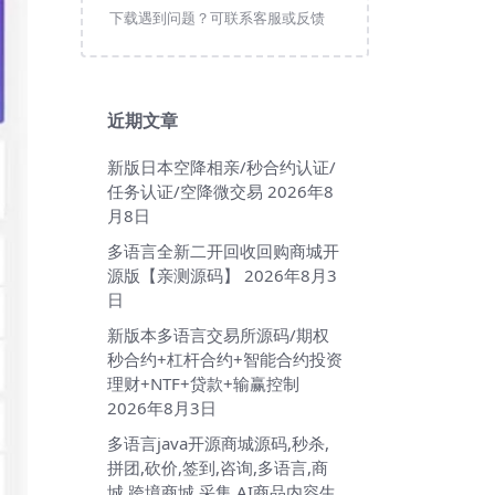
下载遇到问题？可联系客服或反馈
近期文章
新版日本空降相亲/秒合约认证/
任务认证/空降微交易
2026年8
月8日
多语言全新二开回收回购商城开
源版【亲测源码】
2026年8月3
日
新版本多语言交易所源码/期权
秒合约+杠杆合约+智能合约投资
理财+NTF+贷款+输赢控制
2026年8月3日
多语言java开源商城源码,秒杀,
拼团,砍价,签到,咨询,多语言,商
城,跨境商城,采集,AI商品内容生