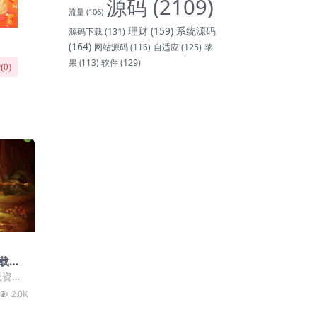
源码
(2109)
流量
(106)
理财
(159)
系统源码
源码下载
(131)
(164)
网站源码
(116)
自适应
(125)
苹
软件
(129)
果
(113)
(
0
)
载资
端+教
载资源
程 骑
2.0K
队，占