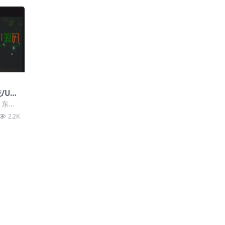
/US
，东西
运行，
2.2K
bu