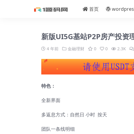
首页
wordpres
新版UI5G基站P2P房产投
4 年前
金融理财
0
0
2.3K
特色：
全新界面
多返息方式：自然日 小时 按天
团队一条线明细