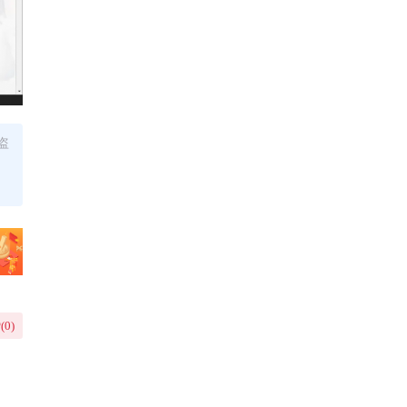
盗
(
0
)