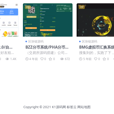
VIP
VIP
区块链源码
区块链源码
.0/自动
BZZ分币系统/PHA分币系
BMG虚拟币汇换系统
仿云海广告
统/XCH/chia分币奇亚分
DT换汇系统
请好友租赁
（交易所源码搭建）公司技
搜集到的，实跑了下
币系统/BTH/ETH挖矿源
/台提成，
术QQ：34401713，最新版
还是不错的。能正常
0
1.4K
4 年前
0
0
672
5 年前
0
0
码下载「亲测源码」
设备提成
源码 源码内有教程、测试...
简单测试了下，有一个
g，上传...
Copyright © 2021
K1源码网
标签云
网站地图