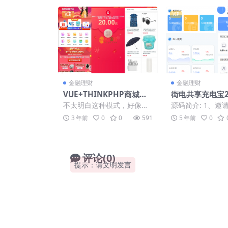
VIP
VIP
金融理财
金融理财
VUE+THINKPHP商城分
街电共享充电宝2
销返佣理财金融源码下载
挂机赚钱源码/
不太明白这种模式，好像不
源码简介: 1、邀
【亲测源码】
云点
是正经的商城。 安装方式:
设备，可获得2元
3 年前
0
0
591
5 年前
0
1.上传网站文件到网站根目
可获得下三级购买
录...
（...
评论(0)
提示：请文明发言