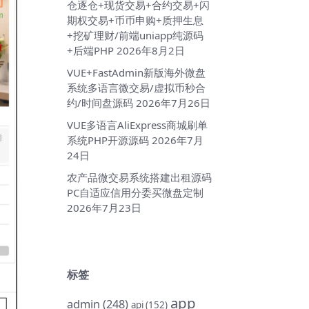
仓逐仓+现货交易+合约交易+闪
期权交易+币币申购+质押生息
+挖矿理财/前端uniapp纯源码
+后端PHP
2026年8月2日
VUE+FastAdmin新版海外微盘
系统多语言微交易/虚拟币秒合
约/时间盘源码
2026年7月26日
VUE多语言AliExpress商城刷单
系统PHP开源源码
2026年7月
24日
农产品微交易系统搭建出租源码
PC自适应信用分委买微盘定制
2026年7月23日
标签
app
admin
(248)
api
(152)