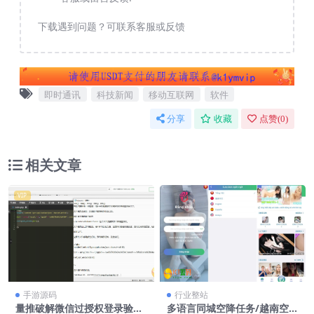
下载遇到问题？可联系客服或反馈
即时通讯
科技新闻
移动互联网
软件
分享
收藏
点赞(
0
)
相关文章
VIP
手游源码
行业整站
量推破解微信过授权登录验证
多语言同城空降任务/越南空降