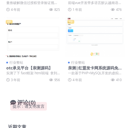
视频教程 解决微信限制的教程
系统/系统彩/前端vue后台ph
量推破解微信过授权登录验证视频
前端vue开发带多语言默认越南语，
视频
p【多语言vue空降源码】
教程 解决微信限制的教程视频 本视
后端php源码全开源可二开 任务彩
4 年前
825
1 年前
476
频教程使用锐动录...
种都是系统彩...
VIP
VIP
行业整站
行业整站
otc承兑平台【亲测源码】
亲测|红盟发卡网系统源码免
费分享
实测了下 fast框架 html前端 拿到
一款基于PHP+MySQL开发的虚拟
时候有点小问题 还有一堆后门 这边
商品发卡系统 用服务器-需服务器
3 年前
956
4 年前
410
都...
（宝塔主机也...
评论(0)
提示：请文明发言
近期文章