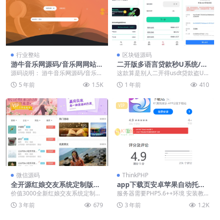
行业整站
区块链源码
游牛音乐网源码/音乐网网站平
二开版多语言贷款秒U系统/us
台源码
dt借贷授权/贷款盗U源码
源码说明： 游牛音乐网源码/音乐网
这款算是别人二开得usdt贷款盗U
网站平台源码 这是一个音乐分享平
源码，这套原版就是多语言质押得
5 年前
1.5K
1 年前
410
台，用户可以自...
盗U系统 源码前...
VIP
VIP
微信源码
ThinkPHP
全开源红娘交友系统定制版源
app下载页安卓苹果自动托管
码 | 相亲交友小程序源码下载
下载页php源码
价值3000全新红娘交友系统定制版
服务器需要PHP5.6++环境 安装教
源码 | 相亲交友小程序源码 全开源
程： 把【web】里的源码上传到你
3 年前
679
3 年前
1.2K
可二开 定...
的网站对...