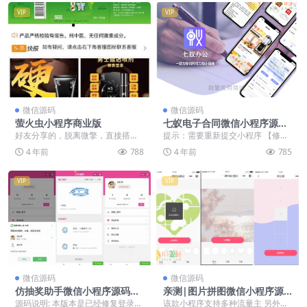
VIP
VIP
微信源码
微信源码
萤火虫小程序商业版
七蚁电子合同微信小程序源码/
1.3.10+前端
好友分享的，脱离微擎，直接搭建
提示：需要重新提交小程序 【修
好上传到小程序源码，审核通过就
复】开发票时，已签署待支付合同
4 年前
788
4 年前
785
可以了，带：分销，砍...
类型显示； 【修复】...
VIP
VIP
微信源码
微信源码
仿抽奖助手微信小程序源码下
亲测|图片拼图微信小程序源
载-支持商家认证多种开奖方式
码下载支持多模板制作
源码说明: 本版本是已经修复登录接
该款小程序支持多种流量主 另外支