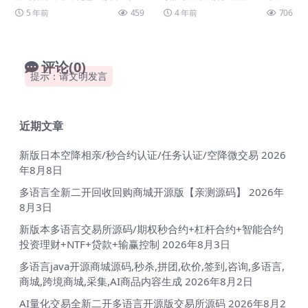
口的 支持商家认证带V 支持多种抽
持多种图形模板制作切割 另外也支
5 年前
459
4 年前
706
奖模式 支持...
持长图合成等功能...
评论(0)
提示：请文明发言
近期文章
新版日本空降相亲/秒合约认证/任务认证/空降微交易
2026
年8月8日
多语言全新二开回收回购商城开源版【亲测源码】
2026年
8月3日
新版本多语言交易所源码/期权秒合约+杠杆合约+智能合约
投资理财+NTF+贷款+输赢控制
2026年8月3日
多语言java开源商城源码,秒杀,拼团,砍价,签到,咨询,多语言,
商城,跨境商城,采集,AI商品内容生成
2026年8月2日
AI量化交易全新二开多语言开源版交易所源码
2026年8月2