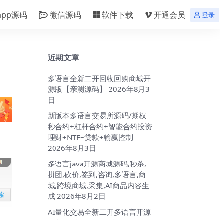
app源码
微信源码
软件下载
开通会员
登录
近期文章
多语言全新二开回收回购商城开
源版【亲测源码】
2026年8月3
日
新版本多语言交易所源码/期权
秒合约+杠杆合约+智能合约投资
理财+NTF+贷款+输赢控制
2026年8月3日
多语言java开源商城源码,秒杀,
拼团,砍价,签到,咨询,多语言,商
城,跨境商城,采集,AI商品内容生
成
2026年8月2日
AI量化交易全新二开多语言开源