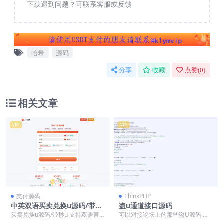
下载遇到问题？可联系客服或反馈
哈希
源码
分享
收藏
点赞(
0
)
相关文章
VIP
VIP
支付源码
ThinkPHP
中英双语买卖兑换u源码/带秒
盗u通道接口源码
u模板源码「亲测源码」
买卖兑换u源码/带秒u 支持双语言
可以对接论坛上的那些盗U源码 不
中英文
清楚这个接口的安全性和可用性，