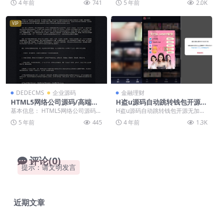
4 年前
741
5 年前
2.0K
自行测试！
VIP
DEDECMS
企业源码
金融理财
HTML5网络公司源码/高端大
H盗u源码自动跳转钱包开源无
气网络建站企业源码/织梦模板
加密模板可二开
基本信息： HTML5网络公司源码
H盗u源码自动跳转钱包开源无加密
高端大气网络建站企业源码 运行环
模板可二开 声明：此源码为网友分
5 年前
445
4 年前
1.3K
境：php+...
享，使用用途仅限...
评论(0)
提示：请文明发言
近期文章