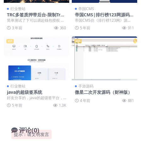
行业整站
帝国CMS
TRC多签质押带后台-限制Tron
帝国CMS|排行榜123网源码/
Link钱包登录
排行榜资讯网站模板源码下载
简单测试了下可以调起钱包授权 其
帝国CMS仿《排行榜123网》源
他的不深入测试了 演示后台已删 会
码，排行榜资讯类网站模板。精仿
3 年前
360
5 年前
911
员免费下载 朋...
的PHB123帝国...
VIP
VIP
行业整站
手游源码
java的超级签系统
微星二次开发源码（财神版）
好友分享的，java的超级签平台，
4 年前
881
超级签系统不稀奇，但是java的还
5 年前
1.3K
是比较少的。...
评论(0)
提示：请文明发言