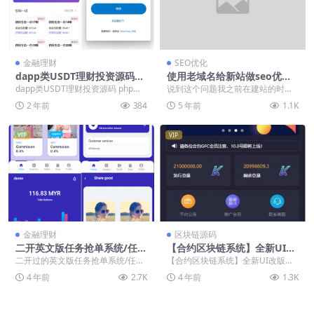
金融理财
SEO优化
dapp类USDT理财投资源码
使用老域名给新站做seo优化
【亲测源码】
的利或弊
dapp类USDT理财投资源码 php开
说到这个问题我之前在建站的时候
源
也查了好多这方面资料，用老域名
2 年前
384
5 年前
1.1K
去给新站做seo优化...
VIP
VIP
金融理财
区块链源码
二开英文版任务抢单系统/任务
【合约区块链系统】全新UI改
分享/任务升级源码下载
版超漂亮区块链合约交易平台
二开过的英文版任务抢单系统/任务
【合约区块链系统】全新UI改版超
多币矿机系统源码
分享/任务升级源码下载 没啥好介绍
漂亮区块链合约交易平台多币矿机
4 年前
2.7K
4 年前
1.3K
的，就是一个英...
系统源码 测试环境...