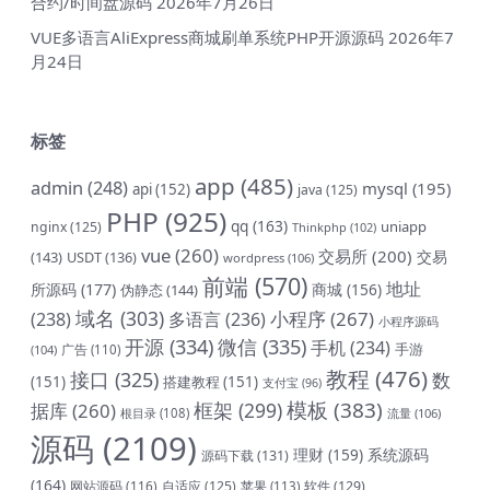
合约/时间盘源码
2026年7月26日
VUE多语言AliExpress商城刷单系统PHP开源源码
2026年7
月24日
标签
app
(485)
admin
(248)
mysql
(195)
api
(152)
java
(125)
PHP
(925)
qq
(163)
uniapp
nginx
(125)
Thinkphp
(102)
vue
(260)
交易所
(200)
交易
(143)
USDT
(136)
wordpress
(106)
前端
(570)
地址
所源码
(177)
商城
(156)
伪静态
(144)
域名
(303)
小程序
(267)
(238)
多语言
(236)
小程序源码
开源
(334)
微信
(335)
手机
(234)
手游
(104)
广告
(110)
教程
(476)
接口
(325)
数
(151)
搭建教程
(151)
支付宝
(96)
模板
(383)
框架
(299)
据库
(260)
根目录
(108)
流量
(106)
源码
(2109)
理财
(159)
系统源码
源码下载
(131)
(164)
网站源码
(116)
自适应
(125)
软件
(129)
苹果
(113)