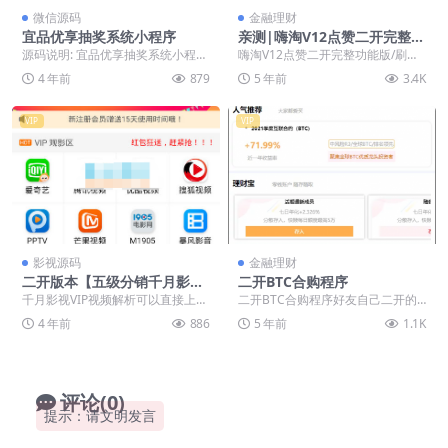
微信源码
金融理财
宜品优享抽奖系统小程序
亲测|嗨淘V12点赞二开完整功
能版/刷单/手动派单版本源码
源码说明: 宜品优享抽奖系统小程序
嗨淘V12点赞二开完整功能版/刷单/
下载
是一款抽奖工具的小程序平台，特
手动派单版本源码下载二开的后
4 年前
879
5 年前
3.4K
点就是获客，而获...
台，和之前的刷单...
VIP
VIP
影视源码
金融理财
二开版本【五级分销千月影视
二开BTC合购程序
VIP视频解析源码】
千月影视VIP视频解析可以直接上线
二开BTC合购程序好友自己二开的
运营的， 这套源码经过精心修复和
版本，UI放到现在依然很漂亮。现
4 年前
886
5 年前
1.1K
美化。并且添加...
在币的热度有点高...
评论(0)
提示：请文明发言