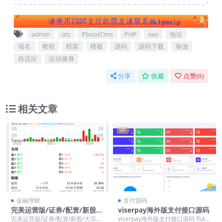
admin
otc
PbootCms
PHP
seo
地址
域名
教程
框架
模板
源码
源码下载
瑜伽
自适应
运动健身
分享
收藏
点赞(
0
)
相关文章
VIP
金融理财
支付源码
完美运营版/证券/配资/新股/
viserpay海外版支付接口源码
大宗交易/股票/开源/源码/前
完美运营版/证券/配资/新股/大宗交
viserpay海外版支付接口源码 flutte