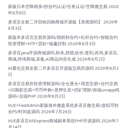
新版日本空降相亲/秒合约认证/任务认证/空降微交易
2026
年8月8日
多语言全新二开回收回购商城开源版【亲测源码】
2026年
8月3日
新版本多语言交易所源码/期权秒合约+杠杆合约+智能合约
投资理财+NTF+贷款+输赢控制
2026年8月3日
多语言java开源商城源码,秒杀,拼团,砍价,签到,咨询,多语言,
商城,跨境商城,采集,AI商品内容生成
2026年8月2日
AI量化交易全新二开多语言开源版交易所源码
2026年8月2
日
多语言交易所投资理财源码/全仓逐仓+现货交易+合约交易
+闪期权交易+币币申购+质押生息+挖矿理财/前端uniapp纯
源码+后端PHP
2026年8月2日
VUE+FastAdmin新版海外微盘系统多语言微交易/虚拟币秒
合约/时间盘源码
2026年7月26日
VUE多语言AliExpress商城刷单系统PHP开源源码
2026年7
月24日