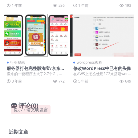
端vue【亲测源码】
易/股票/开源/源码/前端vue 已经清
r代理商户用户前端 larave...
1 年前
286
1 年前
193
理了...
VIP
行业整站
wordpress教程
服务器打包完整版淘宝/京东/
修改WordPress中已有的头像
亚马逊等刷单平台源码
搬来的一套程序太大了2.7个G，就
在AWS上怎么使用EC2来搭建word
不测试了，感兴趣的朋友自己测试
press（图文步骤） 下面由K1源码
3 年前
772
5 年前
649
吧! 朋友服务器...
网给...
评论(0)
提示：请文明发言
近期文章