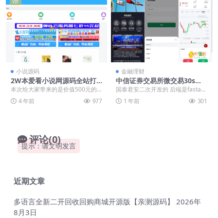
VIP
小说源码
金融理财
2W本爱看小说网源码全站打
中信证券交易所微交易30s秒
包源码免费下载
合约贵金属期货外汇微盘源码
本次给大家带来的是价值500元的
国泰君安二次开发的 后端是fastad
【海外uniapp多语言微盘源
狂雨小说二开版 上传源码解压后 /c
min框架开发，前端uniapp 系统前
4 年前
977
1 年前
301
码】
onfig/...
端...
评论(0)
提示：请文明发言
近期文章
多语言全新二开回收回购商城开源版【亲测源码】
2026年
8月3日