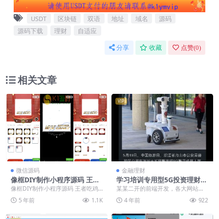
USDT
区块链
双语
地址
域名
源码
源码下载
理财
自适应
分享
收藏
点赞(
0
)
相关文章
VIP
微信源码
金融理财
像框DIY制作小程序源码 王者
学习培训专用型5G投资理财产
吃鸡等气泡头像框在线生成源
品H5网站源码带独家代理二开
像框DIY制作小程序源码 王者吃鸡
某某二开的前端开发，各大网站沒
码
前端开发
等气泡头像框在线生成源码 这是一
有一样的，物品如图所示，還是好
5 年前
1.1K
4 年前
922
款头像框DIY...
显级别的，比商品流通...