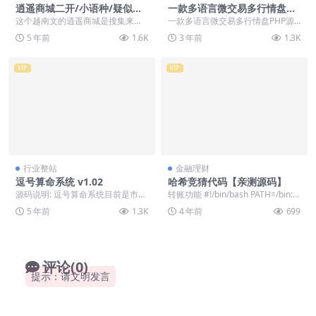
逍遥商城二开/小语种/疑似带
一款多语言微交易多行情盘PH
马
P源码
这个越南文的逍遥商城是搜集来
一款多语言微交易多行情盘PHP源
的，但是他在不应该出现加密的地
码
5 年前
1.6K
3 年前
1.3K
方出现加密了，所以大家...
VIP
VIP
行业整站
金融理财
逗号算命系统 v1.02
哈希竞猜代码【亲测源码】
源码说明: 逗号算命系统目前是市面
转账功能 #!/bin/bash PATH=/bin:/s
上功能强大的算命系统， 包含姓名
bin:/usr/bi...
5 年前
1.3K
4 年前
699
打分、八字测算...
评论(0)
提示：请文明发言