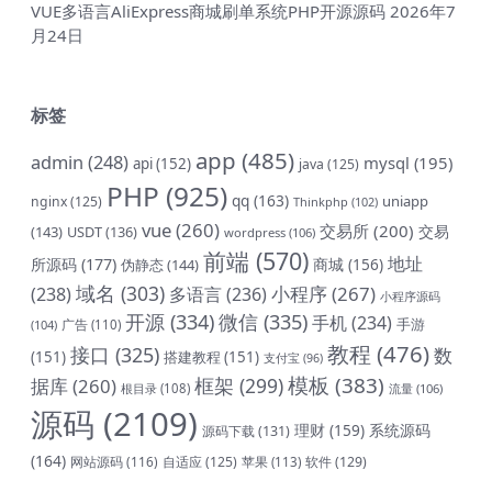
VUE多语言AliExpress商城刷单系统PHP开源源码
2026年7
月24日
标签
app
(485)
admin
(248)
mysql
(195)
api
(152)
java
(125)
PHP
(925)
qq
(163)
uniapp
nginx
(125)
Thinkphp
(102)
vue
(260)
交易所
(200)
交易
(143)
USDT
(136)
wordpress
(106)
前端
(570)
地址
所源码
(177)
商城
(156)
伪静态
(144)
域名
(303)
小程序
(267)
(238)
多语言
(236)
小程序源码
开源
(334)
微信
(335)
手机
(234)
手游
(104)
广告
(110)
教程
(476)
接口
(325)
数
(151)
搭建教程
(151)
支付宝
(96)
模板
(383)
框架
(299)
据库
(260)
根目录
(108)
流量
(106)
源码
(2109)
理财
(159)
系统源码
源码下载
(131)
(164)
网站源码
(116)
自适应
(125)
软件
(129)
苹果
(113)