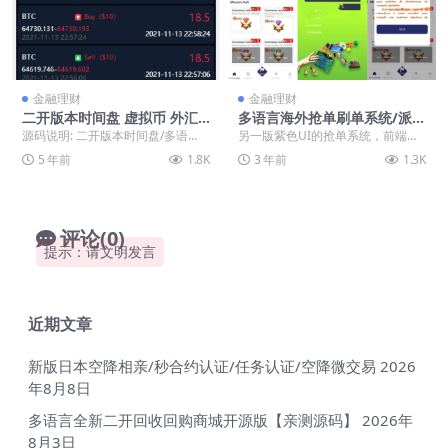
金融理财
金融理财
二开版本时间盘 虚拟币 外汇
多语言海外抢单刷单系统/派单
盘 K线完美 繁英日三种语言
卡单/订单自动匹配
源码说明: 二开版本时间盘/多语
另一版紫色UI的抢单系统，前端多
「商业源码」
言，完美修复了K线和价格跳动，虚
语言：英文、巴西、墨西哥、土耳
5 年前
1.8K
3 年前
1.3K
拟币 外汇盘，二...
其、波斯语、印度语...
评论(0)
提示：请文明发言
近期文章
新版日本空降相亲/秒合约认证/任务认证/空降微交易
2026
年8月8日
多语言全新二开回收回购商城开源版【亲测源码】
2026年
8月3日