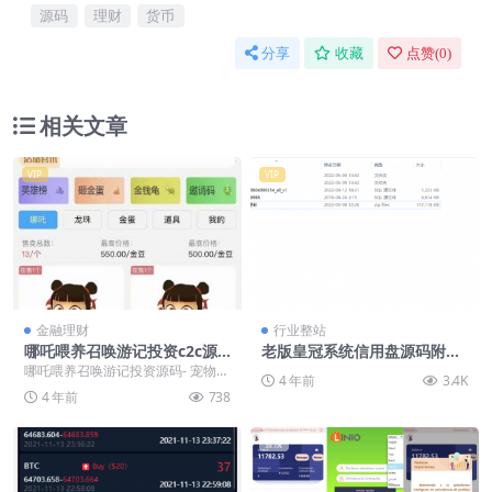
源码
理财
货币
分享
收藏
点赞(
0
)
相关文章
VIP
VIP
金融理财
行业整站
哪吒喂养召唤游记投资c2c源
老版皇冠系统信用盘源码附带
码- 宠物养成类社交游戏源码
搭建教程
哪吒喂养召唤游记投资源码- 宠物养
4 年前
3.4K
成类社交游戏源码 测试使用 apach
4 年前
738
e2.4...
置顶