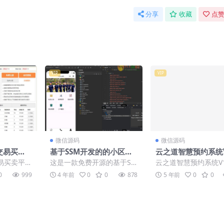
分享
收藏
点赞
VIP
VIP
微信源码
微信源码
链交易买卖
基于SSM开发的的小区物
云之道智慧预约系统V1
vv友链平
业管理系统小程序源码
8源码
交易买卖平
这是一款免费开源的基于SS
云之道智慧预约系统V1.
系统
友链平台源码
M开发的的小区物业管理系
源码
0
999
4 年前
0
0
878
5 年前
0
0
.
统小程序源码，小程序端的
页面包...