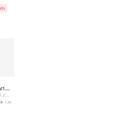
(
0
)
.2.
2.8
1.3K