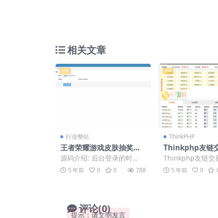
相关文章
VIP
VIP
行业整站
ThinkPHP
王者荣耀游戏皮肤抽奖盒
Thinkphp友
QQ微信引流抽奖多渠道分
平台源码 仿Ali
源码介绍: 后台登录的时
Thinkphp友链
销流量魔盒源码
台源码 友链买卖
候、验证码输入正确也提示
台源码 仿Alivv
5 年前
0
0
788
5 年前
0
验证码输入错误。（自行修
友链买卖系统 运..
复吧） ...
评论(0)
提示：请文明发言