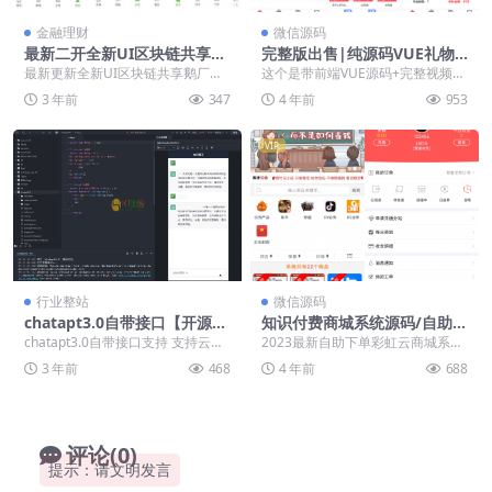
金融理财
微信源码
最新二开全新UI区块链共享鹅
完整版出售|纯源码VUE礼物
厂理财盘系统源码-打造稳健高
盲盒抽奖盲盒商城2.0源码下载
最新更新全新UI区块链共享鹅厂二
这个是带前端VUE源码+完整视频教
效的金融管理平台
+完整视频教程
开理财盘源码 这个东西是在共享充
程 可打包小程序、APP、可对接公
3 年前
347
4 年前
953
电宝上二开出来的...
众号登录（微...
VIP
行业整站
微信源码
chatapt3.0自带接口【开源
知识付费商城系统源码/自助下
版】
单彩虹云商城系统源码/免授权
chatapt3.0自带接口支持 支持云开
2023最新自助下单彩虹云商城系统
无后源码下载
发小程序无需服务器 测试了下真的
免授权无后源码下载 安装教程：源
3 年前
468
4 年前
688
可以自...
码上传到根目录...
评论(0)
提示：请文明发言