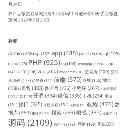
月24日
农产品微交易系统搭建出租源码PC自适应信用分委买微盘
定制
2026年7月23日
标签
app
(485)
admin
(248)
mysql
(195)
api
(152)
java
(125)
PHP
(925)
qq
(163)
uniapp
nginx
(125)
Thinkphp
(102)
vue
(260)
交易所
(200)
交易
(143)
USDT
(136)
wordpress
(106)
前端
(570)
地址
所源码
(177)
商城
(156)
伪静态
(144)
域名
(303)
小程序
(267)
(238)
多语言
(236)
小程序源码
开源
(334)
微信
(335)
手机
(234)
手游
(104)
广告
(110)
教程
(476)
接口
(325)
数
(151)
搭建教程
(151)
支付宝
(96)
模板
(383)
框架
(299)
据库
(260)
根目录
(108)
流量
(106)
源码
(2109)
理财
(159)
系统源码
源码下载
(131)