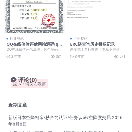
行业整站
行业整站
QQ在线价值评估网站源码(qq
ERC链查询历史授权记录
价值在线评估)
QQ在线价值评估源码，这个源码是
未测试！自行甄别！本站不提供任
很多年以前的了，最近又在抖音刷
何类型服务支持 ！
3 年前
381
3 年前
271
到别人直播需要刷礼...
评论(0)
提示：请文明发言
近期文章
新版日本空降相亲/秒合约认证/任务认证/空降微交易
2026
年8月8日