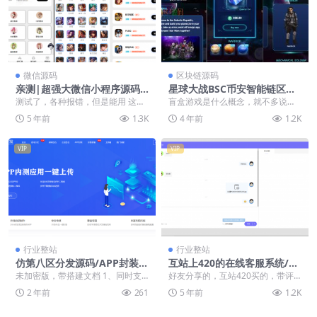
微信源码
区块链源码
亲测|超强大微信小程序源码-
星球大战BSC币安智能链区块
内含几十款功能王者战力查询
链盲盒游戏内附搭建教程
测试了，各种报错，但是能用 这是
盲盒游戏是什么概念，就不多说
一款特别强大的一款微信小程序源
了。这就是把盲盒搬到了区块链上
5 年前
1.3K
4 年前
1.2K
码,初步算了一下,...
而已，只支持BSC币安...
VIP
VIP
行业整站
行业整站
仿第八区分发源码/APP封装打
互站上420的在线客服系统/带
包/ios免签封装打包/H5封装
评价系统
未加密版，带搭建文档 1、同时支
好友分享的，互站420买的，带评
打包/企业签名【未加密版】
持安卓、苹果和免签描述上传 2、
价系统，新版的。和匠禾不太一
2 年前
261
5 年前
1.2K
支持安卓苹果合并...
样，东西如下图: