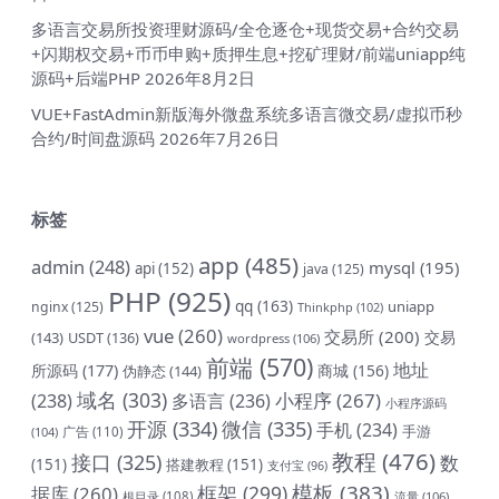
多语言交易所投资理财源码/全仓逐仓+现货交易+合约交易
+闪期权交易+币币申购+质押生息+挖矿理财/前端uniapp纯
源码+后端PHP
2026年8月2日
VUE+FastAdmin新版海外微盘系统多语言微交易/虚拟币秒
合约/时间盘源码
2026年7月26日
标签
app
(485)
admin
(248)
mysql
(195)
api
(152)
java
(125)
PHP
(925)
qq
(163)
uniapp
nginx
(125)
Thinkphp
(102)
vue
(260)
交易所
(200)
交易
(143)
USDT
(136)
wordpress
(106)
前端
(570)
地址
所源码
(177)
商城
(156)
伪静态
(144)
域名
(303)
小程序
(267)
(238)
多语言
(236)
小程序源码
开源
(334)
微信
(335)
手机
(234)
手游
(104)
广告
(110)
教程
(476)
接口
(325)
数
(151)
搭建教程
(151)
支付宝
(96)
模板
(383)
框架
(299)
据库
(260)
根目录
(108)
流量
(106)