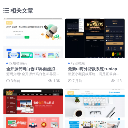
相关文章
VIP
区块链源码
行业整站
全开源代码白色UI界面虚拟币
最新ui海外贷款系统+uniapp
交易所源码,USDT/BTC加密货
前端贷款源码+海外小额贷款
源码介绍: 全开源代码白色UI界面虚
新版小额贷款系统，满足正常功能
币交易所平台,虚拟币微交易币
系统+客服系统【多语言海外
拟币交易所系统源码，USDT/BTC
需求支持多个综合使用功能 前端使
3 年前
1.3K
7 月前
113
币合约交易
贷款系统】
加密货币...
用uniapp开发...
VIP
VIP