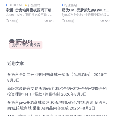
DEDECMS
行业整站
行业整站
亲测|仿麦站网模板源码下载
易优CMS品牌策划类EyouCM
+视频教程|源码下载
S设计企业通用类网站模板源
dedecms的，页面是比较不错，但
EyouCMS设计企业通用类网站模
码下载「亲测源码」
是我测试非常慢，非常卡，不知道
板，易优CMS品牌策划类企业网站
5 年前
652
4 年前
563
是我这边网络问...
模板。适用于 ...
评论(0)
提示：请文明发言
近期文章
多语言全新二开回收回购商城开源版【亲测源码】
2026年
8月3日
新版本多语言交易所源码/期权秒合约+杠杆合约+智能合约
投资理财+NTF+贷款+输赢控制
2026年8月3日
多语言java开源商城源码,秒杀,拼团,砍价,签到,咨询,多语言,
商城,跨境商城,采集,AI商品内容生成
2026年8月2日