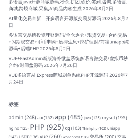
多语言java开源商城源码,秒杀,拼团,砍价,签到,咨询,多语言,
商城,跨境商城,采集,AI商品内容生成
2026年8月2日
AI量化交易全新二开多语言开源版交易所源码
2026年8月2
日
多语言交易所投资理财源码/全仓逐仓+现货交易+合约交易
+闪期权交易+币币申购+质押生息+挖矿理财/前端uniapp纯
源码+后端PHP
2026年8月2日
VUE+FastAdmin新版海外微盘系统多语言微交易/虚拟币秒
合约/时间盘源码
2026年7月26日
VUE多语言AliExpress商城刷单系统PHP开源源码
2026年7
月24日
标签
app
(485)
admin
(248)
mysql
(195)
api
(152)
java
(125)
PHP
(925)
qq
(163)
uniapp
nginx
(125)
Thinkphp
(102)
vue
(260)
交易所
(200)
交易
(143)
USDT
(136)
wordpress
(106)