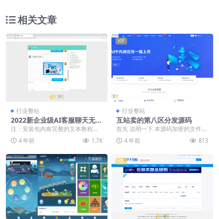
相关文章
VIP
行业整站
行业整站
2022新企业级AI客服聊天无限
互站卖的第八区分发源码
坐席包更新PHP源码php在线
注：安装包内有完整的文本教程附
首先 说明一下 本源码加密的文件很
客服系统/防黑加固/机器人自
带视频教程。 根据视频教程都可安
多 互站买来就加密的 市面上貌似没
4 年前
1.7K
4 年前
813
动回复/即时通讯聊天/多商户
装完成！ 使用多商...
有流传全开源...
客服源码/手机自适应
VIP