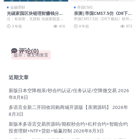
金融理财
帝国CMS
光碳家园区块链理财赚钱分红
亲测|帝国CMS7.5仿《D9下载
投资复利网站源码下载
站》软件应用下载网站源码下
注：有加密，无授权 光碳家园是一
帝国CMS7.5仿《D9下载站》软件
载
款推出的类似与区块链赚钱的手机
应用下载网站源码，页面精美，SE
3 年前
416
4 年前
973
赚钱平台,在光碳家...
O好，使用方...
评论(0)
提示：请文明发言
近期文章
新版日本空降相亲/秒合约认证/任务认证/空降微交易
2026
年8月8日
多语言全新二开回收回购商城开源版【亲测源码】
2026年
8月3日
新版本多语言交易所源码/期权秒合约+杠杆合约+智能合约
投资理财+NTF+贷款+输赢控制
2026年8月3日