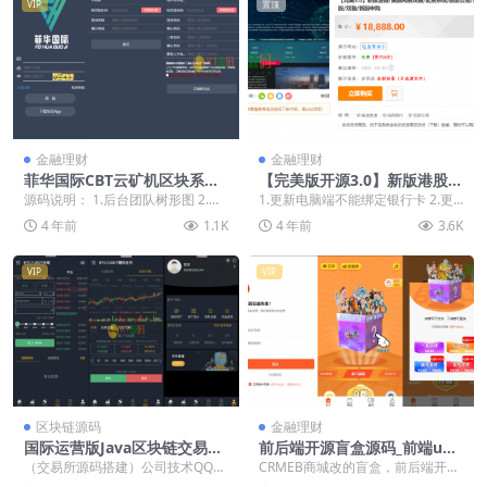
VIP
置顶
金融理财
金融理财
菲华国际CBT云矿机区块系统
【完美版开源3.0】新版港股/
带最新灰色UI版与MT释放+云
美股两融双融/配资系统/股票
源码说明： 1.后台团队树形图 2.增
1.更新电脑端不能绑定银行卡 2.更
矿机+OTC网站源码下载「亲
交易/融资融券/打新股/双融/
加交易云信用积分 3.增加三网验证
新手机端点击充值一直卡死 本系统
4 年前
1.1K
4 年前
3.6K
测源码」
新股申购
（和短信...
已在线上测试...
VIP
VIP
区块链源码
金融理财
国际运营版Java区块链交易所
前后端开源盲盒源码_前端uni
源码下载币币+法币+永续+期
app+后台vue+h5注册页unia
（交易所源码搭建）公司技术QQ：
CRMEB商城改的盲盒，前后端开
权+机器人
pp_内附搭建教程
34401713，最新版源码 CoinExch
源，包含后台+前端uniapp+后台vu