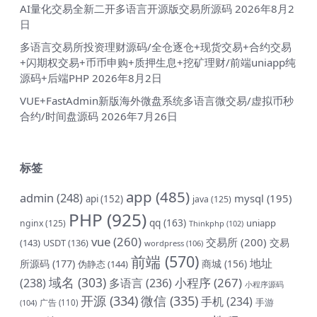
AI量化交易全新二开多语言开源版交易所源码
2026年8月2
日
多语言交易所投资理财源码/全仓逐仓+现货交易+合约交易
+闪期权交易+币币申购+质押生息+挖矿理财/前端uniapp纯
源码+后端PHP
2026年8月2日
VUE+FastAdmin新版海外微盘系统多语言微交易/虚拟币秒
合约/时间盘源码
2026年7月26日
标签
app
(485)
admin
(248)
mysql
(195)
api
(152)
java
(125)
PHP
(925)
qq
(163)
uniapp
nginx
(125)
Thinkphp
(102)
vue
(260)
交易所
(200)
交易
(143)
USDT
(136)
wordpress
(106)
前端
(570)
地址
所源码
(177)
商城
(156)
伪静态
(144)
域名
(303)
小程序
(267)
(238)
多语言
(236)
小程序源码
开源
(334)
微信
(335)
手机
(234)
手游
(104)
广告
(110)