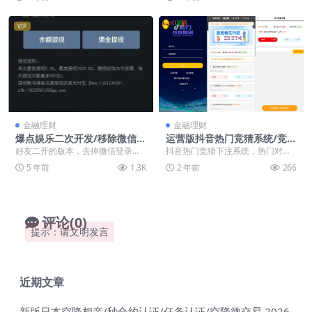
搜到，我...
序源码，无需服务器...
VIP
金融理财
金融理财
爆点娱乐二次开发/移除微信登
运营版抖音热门竞猜系统/竞猜
录
下注/开奖预设/热门数据竞猜
好友二开的版本，去掉微信登录，
抖音热门竞猜下注系统，热门对接
和K1源码网之前改的那份不一样。
付费api，接口正常使用 系统程序为
5 年前
1.3K
2 年前
266
支付已接过z支付，...
php的thi...
评论(0)
提示：请文明发言
近期文章
新版日本空降相亲/秒合约认证/任务认证/空降微交易
2026