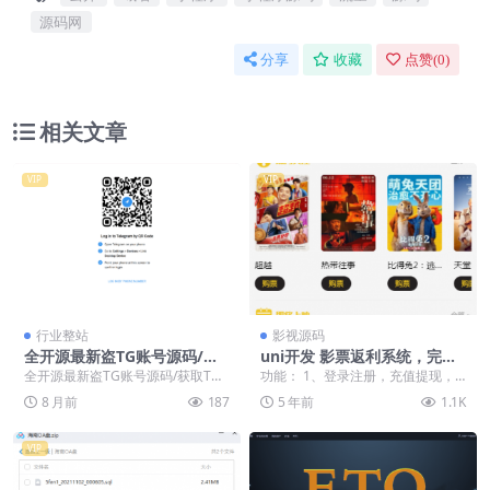
源码网
分享
收藏
点赞(
0
)
相关文章
VIP
VIP
行业整站
影视源码
全开源最新盗TG账号源码/获
uni开发 影票返利系统，完美
取TG聊天记录+手机通讯录+相
运营
全开源最新盗TG账号源码/获取TG
功能： 1、登录注册，充值提现，
册+短信+修改钱包地址/前端v
聊天记录+手机通讯录+相册+短信
邀请好友，查看团队以及收益 2、
8 月前
187
5 年前
1.1K
ue纯源码+后端PHP
+修改钱包地址...
购票，排座，返利...
VIP