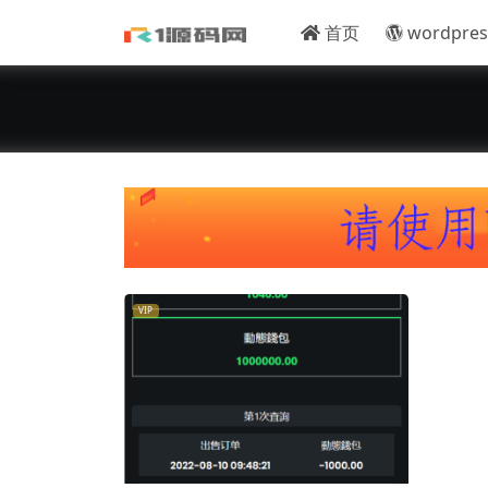
首页
wordpres
VIP