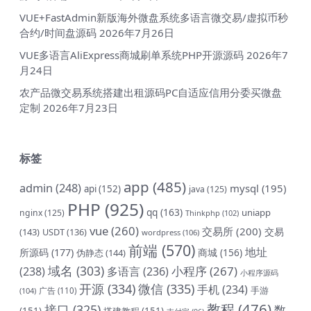
VUE+FastAdmin新版海外微盘系统多语言微交易/虚拟币秒
合约/时间盘源码
2026年7月26日
VUE多语言AliExpress商城刷单系统PHP开源源码
2026年7
月24日
农产品微交易系统搭建出租源码PC自适应信用分委买微盘
定制
2026年7月23日
标签
app
(485)
admin
(248)
mysql
(195)
api
(152)
java
(125)
PHP
(925)
qq
(163)
uniapp
nginx
(125)
Thinkphp
(102)
vue
(260)
交易所
(200)
交易
(143)
USDT
(136)
wordpress
(106)
前端
(570)
地址
所源码
(177)
商城
(156)
伪静态
(144)
域名
(303)
小程序
(267)
(238)
多语言
(236)
小程序源码
开源
(334)
微信
(335)
手机
(234)
手游
(104)
广告
(110)
教程
(476)
接口
(325)
数