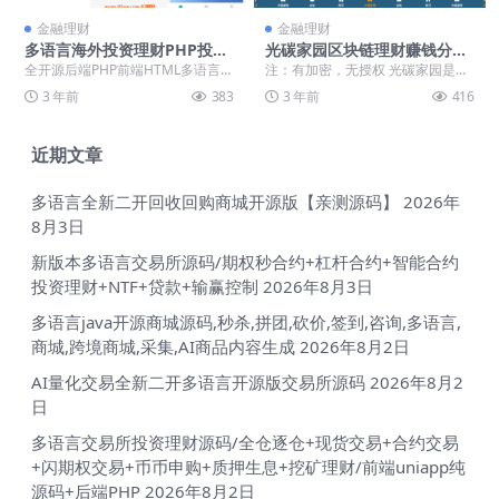
金融理财
金融理财
多语言海外投资理财PHP投资
光碳家园区块链理财赚钱分红
源码海外环保项目投资源码下
投资复利网站源码下载
全开源后端PHP前端HTML多语言源
注：有加密，无授权 光碳家园是一
载
码。 可二开，源码看着挺不错的运
款推出的类似与区块链赚钱的手机
3 年前
383
3 年前
416
行也很流畅
赚钱平台,在光碳家...
近期文章
多语言全新二开回收回购商城开源版【亲测源码】
2026年
8月3日
新版本多语言交易所源码/期权秒合约+杠杆合约+智能合约
投资理财+NTF+贷款+输赢控制
2026年8月3日
多语言java开源商城源码,秒杀,拼团,砍价,签到,咨询,多语言,
商城,跨境商城,采集,AI商品内容生成
2026年8月2日
AI量化交易全新二开多语言开源版交易所源码
2026年8月2
日
多语言交易所投资理财源码/全仓逐仓+现货交易+合约交易
+闪期权交易+币币申购+质押生息+挖矿理财/前端uniapp纯
源码+后端PHP
2026年8月2日