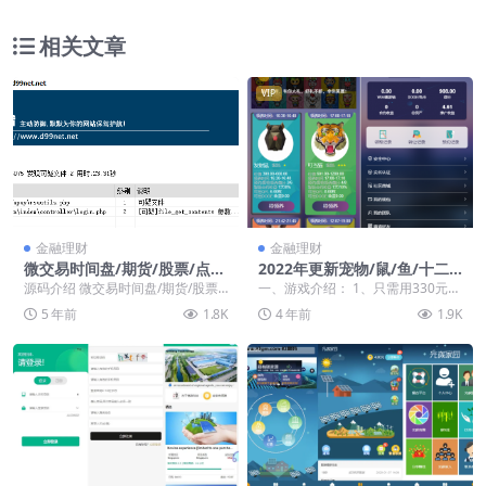
相关文章
VIP
金融理财
金融理财
微交易时间盘/期货/股票/点位
2022年更新宠物/鼠/鱼/十二
盘/外汇贵金属交易平台源码
生肖/华登qukuai狗/宠物养殖
源码介绍 微交易时间盘/期货/股票/
一、游戏介绍： 1、只需用330元注
系统区块源码
点位盘/外汇贵金属交易平台源码，
册狗狗集市的一个游戏账户，就可
5 年前
1.8K
4 年前
1.9K
自行研究。 ...
以加入我们的大...