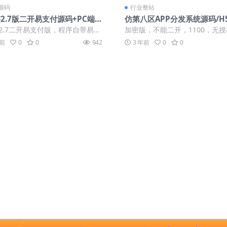
源码
行业整站
2.7版二开易支付源码+PC端监
仿第八区APP分发系统源码/H
USDT插件【亲测源码】
封装/ios免签封装/企业签名/
2.7二开易支付版，程序自带易支
加密版，不能二开，1100，无
名
口都可以对接，并且在易支付上已
不限制。 无加密版本，可以自己
年前
0
0
942
3 年前
0
0
...
开，全明文，...