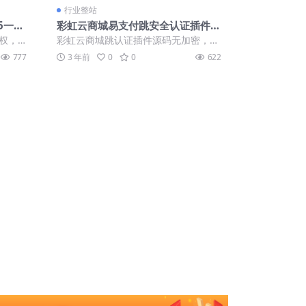
行业整站
5一键
彩虹云商城易支付跳安全认证插件源
超及签
码无加密
授权，
彩虹云商城跳认证插件源码无加密，彩
二
虹易支付绕过认证插件原理：通过绕过
777
3 年前
0
0
622
彩虹set....