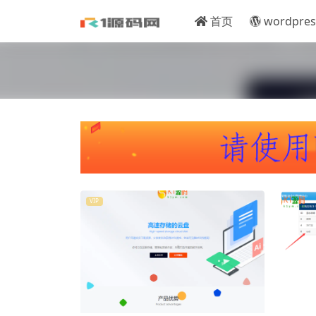
首页
wordpres
VIP