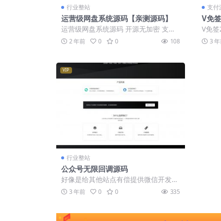
行业整站
支付
运营级网盘系统源码【亲测源码】
V免签
控+
运营级网盘系统源码 开源无加密 支持
V免签
易支付 微信 支付宝 分享 推广 vip ...
付接
2 年前
0
0
108
3 
经加了U
VIP
行业整站
公众号无限回调源码
好像是给其他站点有偿提供微信开发接
口的平台源码 对接易支付接口 可以卖
3 年前
0
0
335
授权 卖时...