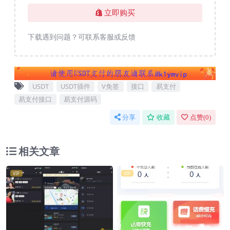
立即购买
下载遇到问题？可联系客服或反馈
USDT
USDT插件
V免签
接口
易支付
易支付接口
易支付源码
分享
收藏
点赞(
0
)
相关文章
VIP
VIP