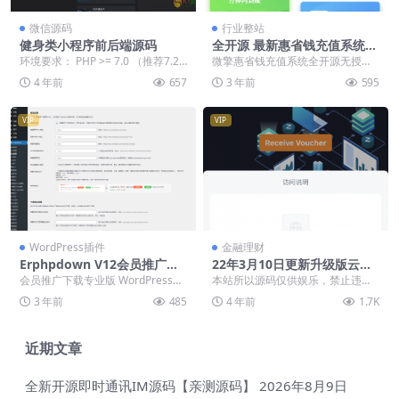
微信源码
行业整站
健身类小程序前后端源码
全开源 最新惠省钱充值系统微
擎源码 微擎模块 便民充话费
环境要求： PHP >= 7.0 （推荐7.2
微擎惠省钱充值系统全开源无授
功能模块
+） Laravel 5.6...
权，本套系统带两个前端页面，结
4 年前
657
3 年前
595
合了老款的，前端页面可...
VIP
VIP
WordPress插件
金融理财
Erphpdown V12会员推广下
22年3月10日更新升级版云授
载-付费下载资源与查看内容的
权挖矿盗u源码-秒u源码带视
会员推广下载专业版 WordPress插
本站所以源码仅供娱乐，禁止违法
丨WordPress付费插件推荐
频搭建教
件（erphpdown）是模板兔开发的
行为，学技术是懂得防护自己，禁
3 年前
485
4 年前
1.7K
一...
止线上运营-请在下载...
近期文章
全新开源即时通讯IM源码【亲测源码】
2026年8月9日