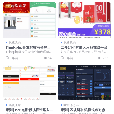
VIP
VIP
商城源码
商城源码
Thinkphp开发的微商分销代
二开24小时成人用品在线平台
理新零售商城源码完整源码
Thinkphp开发的微商分销代理新零
好友分享的，自己改的，还行吧，
售商城源码完整源码 一款比较简单
比之前流通的橙子成人用品的那个
5 年前
943
5 年前
2.1K
的微商分销...
还是好了很多。不管是...
VIP
VIP
金融理财
区块链源码
亲测|P2P电影影视投资理财医
亲测|区块链矿机模式点对点
药5G众筹余额宝理财房产汽车
完整可直接运营矿池钱包挖矿