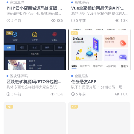
商城源码
商城源码
PHP云小店商城源码修复版 带
Vue全家桶仿网易优选APP商
30套模板
城源码
源码说明: PHP云小店商城源码修复
源码说明: Vue全家桶仿网易优选AP
版 带30套模板 支持一键对接各大系
P商城源码，采用Vue全家桶+mint
5 年前
886
5 年前
1.3K
统 源码...
UI...
VIP
VIP
区块链源码
金融理财
区块链矿机源码/ETC钱包挖矿
任务悬赏APP
源码/带交易市场/带教程
具体东西怎么样就得大家自己试下
以下引用原介绍： 分销功能：用户
了，大概功能如下： 1，创业众筹
拉新用户做任务可以获取任务返
5 年前
1.6K
5 年前
1.0K
模式，其它矿机源码...
佣，三级分销逻辑。 ...
VIP
VIP