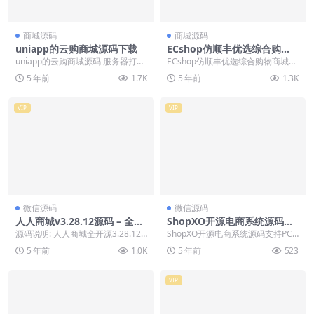
商城源码
商城源码
uniapp的云购商城源码下载
ECshop仿顺丰优选综合购物
商城平台源码旗舰版+团购+触
uniapp的云购商城源码 服务器打包
ECshop仿顺丰优选综合购物商城平
屏版+微信支付
的源码没有教程，有能力的可以自
台源码旗舰版+团购+触屏版+微信
5 年前
1.7K
5 年前
1.3K
己下载研究下...
支付 ★★★...
VIP
VIP
微信源码
微信源码
人人商城v3.28.12源码 – 全开
ShopXO开源电商系统源码支
源移动电商小程序
持PC+H5支付宝小程序微信小
源码说明: 人人商城全开源3.28.12
ShopXO开源电商系统源码支持PC+
程序百度小程序头条&抖音小
+小程序前端 1.修复 商家端 微信支
H5支付宝小程序微信小程序百度小
5 年前
1.0K
5 年前
523
程序QQ小程序APP等
付...
程序头条&...
VIP