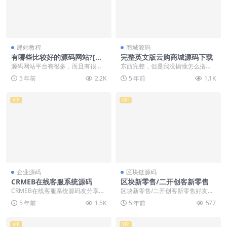
建站教程
商城源码
有哪些比较好的源码网站?[站
完整英文版云购商城源码下载
长推荐]
源码网站平台有很多，而且有很多
东西完整，但是我没搞懂怎么搭
充会员可以免费使用全网站的源
建，你们可以自己去测试下。
5 年前
2.2K
5 年前
1.1K
码，但是这种平台上基本...
VIP
VIP
企业源码
区块链源码
CRMEB在线客服系统源码
区块新零售/二开创客新零售
CRMEB在线客服系统源码友分享
区块新零售/二开创客新零售好友分
的，说起CRMEB大家可能都没什么
享的，这是创客新零售的大二开版
5 年前
1.5K
5 年前
577
印象，但是说起...
本，增加了余额互转...
VIP
VIP