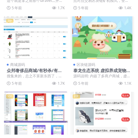
这个就是拿之前那个laravel二开然
点对点交易区块链矿机模式，全新
众筹新增团队长积分商城
源码下载
后再二开的产品。 规则都一样的。
Ui界面，完整可直接运营 1，新型
5 年前
1.7K
5 年前
1.4K
P2P电...
模式，新型UI，...
VIP
商城源码
区块链源码
众邦奢侈品商城/有秒杀/有回
泰龙生态系统 虚拟养成宠物
收
区块链养羊系统源码
搜集来的，总之不算新东西了，众
源码说明: 内嵌了多商户商城，虚拟
邦商城二开的，繁体字，奢侈品商
养成宠物，积分兑换，众筹，等
5 年前
1.7K
5 年前
1.1K
城。很大，因为带数据...
等。相当于是完整的...
VIP
VIP