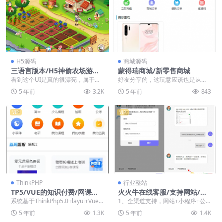
H5源码
商城源码
三语言版本/H5神偷农场游戏/
蒙得瑞商城/新零售商城
带水果机/带猜拳游戏/模拟经
看到这个UI是真的很漂亮，属于模
好友分享的，这玩意应该也是从来
营理财游戏/带教程
拟经营理财游戏的那种，但是明显
没出现过。看不明白是什么模式，
5 年前
3.2K
5 年前
843
可玩性好了很多，主...
但是觉得很有意思，这...
VIP
VIP
ThinkPHP
行业整站
TP5/VUE的知识付费/网课源
火火牛在线客服/支持网站/小
码/全开源/带教程
程序/公众号/h5/app接入
系统基于ThinkPhp5.0+layui+Vue
1、全渠道支持，网站+小程序+公
开发,功能包含在线直播、付费视...
众号+h5+app 等，全部可以使用
5 年前
1.3K
5 年前
1.4K
2、客服应...