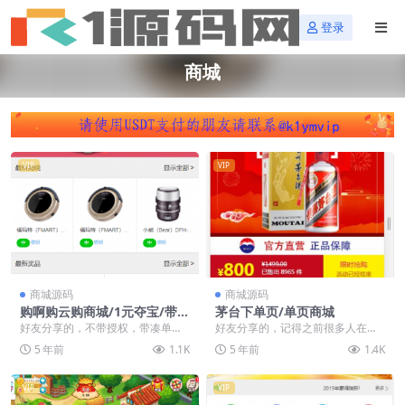
登录
商城
VIP
VIP
商城源码
商城源码
购啊购云购商城/1元夺宝/带拼
茅台下单页/单页商城
单/带教程
好友分享的，不带授权，带凑单，
好友分享的，记得之前很多人在找
带教程，十几分钟就能部署起来。
这个商城页，就是打开就是只有商
5 年前
1.1K
5 年前
1.4K
最近感觉云购商城热度...
品和下单的这种，一直...
VIP
VIP