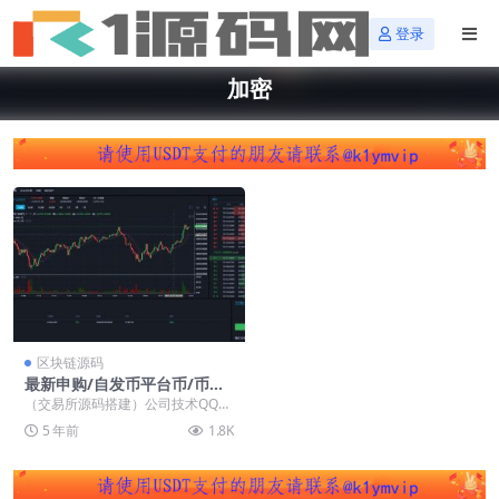
登录
加密
区块链源码
最新申购/自发币平台币/币币/
法币/杠杆/合约多语言交易所/
（交易所源码搭建）公司技术QQ：
附带pc和手机VUE/附带完整
34401713，最新版源码 源码说明:
5 年前
1.8K
教程，可二开
最新申...