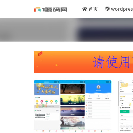
首页
wordpres
VIP
VIP