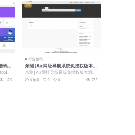
VIP
行业整站
源码
亲测|Air网址导航系统免授权版本源
码下载
ool一
亲测|Air网址导航系统免授权版本源码
日签
下载 伪静态在后台 下面是图 可以自己
1.7K
4 年前
0
0
763
制作...