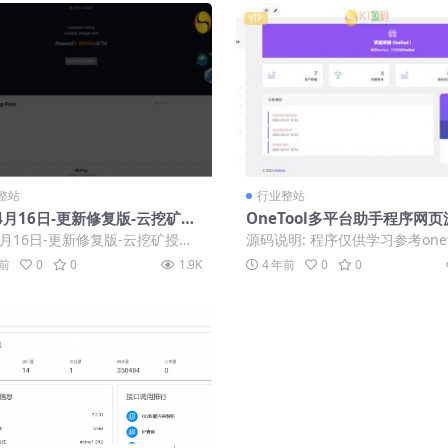
VIP
整站
行业整站
4月16日-更新修复版-云挖矿授
OneTool多平台助手程序网页
u-秒u源码-带详细安装视频教程
全解版
4月16日-更新修复版-云挖矿授权
源码说明: 程序仅供学习参考onet
发】
秒u源码-带详细安装视频教程【首
款多功能的云任务程序网易云(每
年前
0
0
1.9K
4 年前
0
0
到...