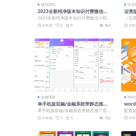
微信源码
区块
2023全新纯净版本知识付费微信小
运营
程序源码_后台基于thinkphp框架_
链证
2023全新纯净版本知识付费微信小程
（交易
内附搭建教程
虚拟
序源码，搭建安装简单 内附word说明
401
4 年前
0
0
864
4 
文档 ...
所...
VIP
VIP
金融理财
Wor
单手机版双融/金融系统带静态推广
word
官网
开心
单手机版双融/金融系统带静态推广官
配置如
网 测试环境PHP56+MYSQL55+apa...
意:
4 年前
0
0
762
4 
都能带
VIP
VIP