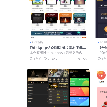
行业整站
区块
Thinkphp仿众图网图片素材下载站
【合
源码/资源下载站源码/自适应手机端
漂亮
本套源码以thinkphp5.1最新版为内
【合
统源
核，以thinkcmf5为后台数据管理...
区块
4 年前
0
0
709
4 
测试环境
VIP