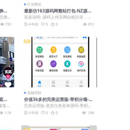
行业整站
静态
最新仿163源码网整站打包-NZ源码
交易平台虚拟交易系统
态推
安装说明: 源码上传至网站根目录，导
56+M
入数据库，然后修改nzcms/config文...
735
4 年前
0
0
812
VIP
金融理财
直播/
价值3k多的完美运营版-带积分墙-代
P-带
理-影视收益-试玩等功能【悬赏任务
修复修
完美运营版-悬赏任务抢单源码-带积分
抢单源码】
体没有
墙-代理-影视收益-试玩等功能 – 内附详
1.1K
4 年前
0
0
1.8K
细...
VIP