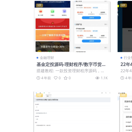
VIP
VIP
金融理财
行业
基金定投源码-理财程序/数字币货币
22年
理财/投资理财源码
权盗
搭建教程: 一款投资理财程序源码，可
22年
【首
以自行添加货币。支基金产品和定期产
盗u-
4 年前
0
0
1.1K
4 
品；可产品...
发...
VIP
VIP