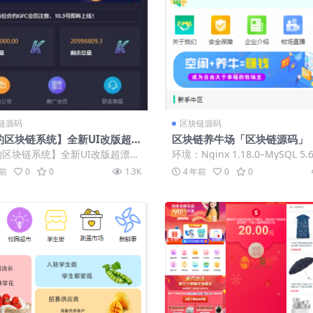
链源码
区块链源码
约区块链系统】全新UI改版超
区块链养牛场「区块链源码」
区块链合约交易平台多币矿机系
约区块链系统】全新UI改版超漂亮
环境：Nginx 1.18.0–MySQL 5.6
码
链合约交易平台多币矿机系统源码
HP-5.4 1.创...
年前
0
0
1.3K
4 年前
0
0
...
VIP