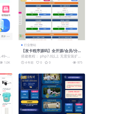
行业整站
【发卡程序源码】全开源/会员/分
站/三级分销
.49–P
搭建教程： php7.0以上 无需安装扩展
设置运行目录为public 完事直接...
1.0K
4 年前
0
0
975
VIP