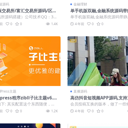
链源码
金融理财
版交易所/富汇交易所源码/区块
单手机版双融,金融系统源码带
券两融/股票/指数/配资交易所|
推广官网,可封装APP
所源码搭建）公司技术QQ：34
单手机版双融,金融系统源码带静
交易+多语言
713，最新版源码 搭建教程: 交易
广官网,可封装APP 测试环境PHP
年前
0
0
1.4K
4 年前
0
0
Y...
VIP
dPress主题
直播源码
press程序zibll子比主题v6.2
高仿抖音短视频APP源码,支持
无限制版本
带原生安卓和ios源码/后台PH
下: 其实配置这个东西随便，注
会员投稿互换的版本，做了一些
安装教程
虚拟主机不可以安装、服务器基本
改 文件比较大 搭建有难度，具
年前
0
0
1.2K
4 年前
0
0
动，...
细测。带安...
VIP