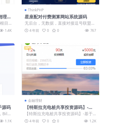
ThinkPHP
返佣理财
星座配对付费测算网站系统源码
站根目
无后台，无数据，直接对接逗号联盟。
.设置
只需将源码ID改为您在逗号联盟的ID，
1.4K
4 年前
0
0
767
就可以...
VIP
金融理财
助手源码
【特斯拉充电桩共享投资源码】-基
于影视投资二开无错版本功能齐全-
ilib
【特斯拉充电桩共享投资源码】-基于
【首发】
程序可
影视投资二开版本-本站首发 环境ngin
1.1K
4 年前
0
0
1.2K
x，p...