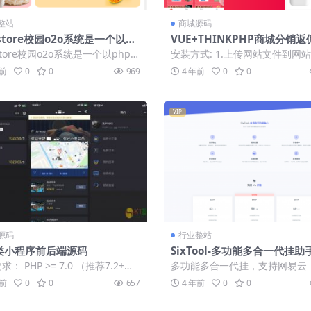
整站
商城源码
store校园o2o系统是一个以ph
VUE+THINKPHP商城分销
MySQL进行开发的主要针对校园
金融源码下载「站长亲测」
store校园o2o系统是一个以php+
安装方式: 1.上传网站文件到网
开发的O2O系统
QL进行开发的主要针对校园市...
录 2.将数据库文件导入数据库 3
年前
0
0
969
4 年前
0
0
伪...
VIP
源码
行业整站
类小程序前后端源码
SixTool-多功能多合一代挂
： PHP >= 7.0 （推荐7.2+）
多功能多合一代挂，支持网易云，B
l 5.6...
ili，运动步数等功能代挂，原创
年前
0
0
657
4 年前
0
0
能...