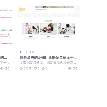
VIP
DEDECMS
篇的文
绿色清爽的宠物门诊医院自适应手机
版DEDECMS织梦网站模板
篇下一
本套织梦模板采用织梦最新内核开发的
件夹
模板，这款模板使用范围广，不仅仅局
690
5 年前
0
0
652
限于一类型的...