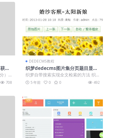
DEDECMS教程
st获取
织梦dedecms图片集分页题目显示
为注释信息的方式
积分）
织梦自带搜索实现全文检索的方法 织
decm
梦Dedecms默认的模糊搜索只能根据
708
5 年前
0
0
492
网站文章...
VIP