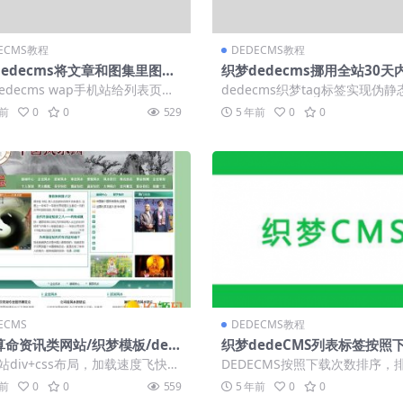
ECMS教程
DEDECMS教程
edecms将文章和图集里图片
织梦dedecms挪用全站30天
LT注释修改为文章题目的方式
文章
edecms wap手机站给列表页添
dedecms织梦tag标签实现伪
种或多种模板的方法 给客户建立
式 dedecms织梦tag标签实现伪..
年前
0
0
529
5 年前
0
0
.
ECMS
DEDECMS教程
算命资讯类网站/织梦模板/ded
织梦dedeCMS列表标签按照
s模板
数排序
站div+css布局，加载速度飞快
DEDECMS按照下载次数排序，
码精简优化，利于访问速度 3、
SQL语句里无非就是order by 下载
年前
0
0
559
5 年前
0
0