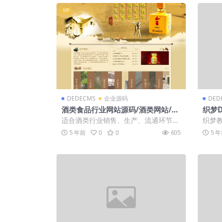
VIP
DEDECMS
企业源码
DED
酒类食品行业网站源码/酒类网站/织
织梦D
梦模板/dedecms模板
界面
适合酒类行业销售、生产、流通环节，
织梦
替换图片、名称，即可快捷生成自己的
方法 
5 年前
0
0
605
5 
专属企业站点...
表页..