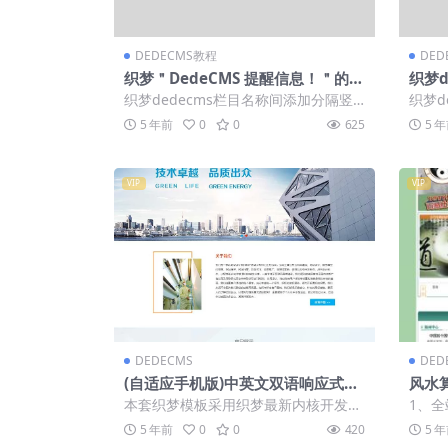
DEDECMS教程
DED
织梦＂DedeCMS 提醒信息！＂的修
织梦d
改方式
的A
织梦dedecms栏目名称间添加分隔竖
织梦d
线的方法 想要的效果： AB模版网 |
加两
5 年前
0
0
625
5 
网...
了一..
VIP
VIP
DEDECMS
DED
(自适应手机版)中英文双语响应式新
风水
材料类网站dedecms模板/HTML5
ecm
本套织梦模板采用织梦最新内核开发的
1、全
新型环保材料网站源码
模板，这款模板使用范围广，不仅仅局
2、代
5 年前
0
0
420
5 
限于一类型的...
c...