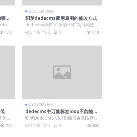
DEDECMS教程
梦)哪个
织梦dedecms挪用原图的修改方式
dpre
dedecms织梦“不添加水印”功能勾选无
的...
效的解决办法 织梦/dedecms不添...
1.4K
5 年前
0
0
1.1K
DEDECMS教程
安装
dedecms中万能标签loop不能输入
URL的解决方式
作为小
织梦DedeCMS V5.7删除后台登陆界面
了。教
广告位的方法 打开 /dede/lo...
702
5 年前
0
0
604