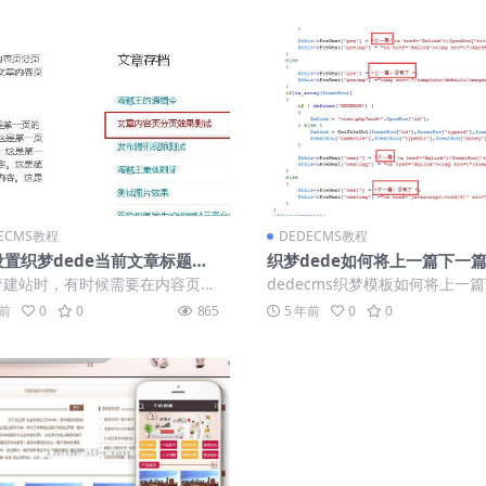
ECMS教程
DEDECMS教程
设置织梦dede当前文章标题高
织梦dede如何将上一篇下一
示的方法
字改为英文
梦建站时，有时候需要在内容页
dedecms织梦模板如何将上一
让当前文章标题高亮显示，如下
篇的文字改为英文 在include文
年前
0
0
865
5 年前
0
0
织梦默认的...
下...