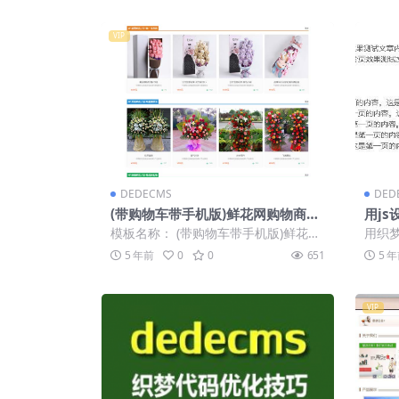
VIP
DEDECMS
DED
(带购物车带手机版)鲜花网购物商城
用js
织梦dedecms模板
亮显
模板名称： (带购物车带手机版)鲜花网
用织
购物商城织梦dedecms模板 购物商城
中，
5 年前
0
0
651
5 
网...
图： 
VIP