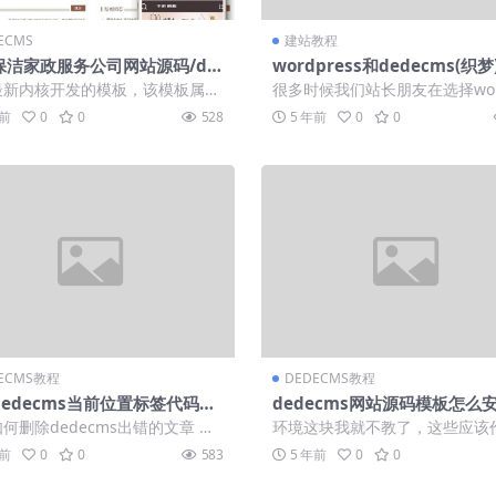
ECMS
建站教程
保洁家政服务公司网站源码/de
wordpress和dedecms(织
ms织梦模板 (带手机端)
更加好用？
最新内核开发的模板，该模板属于
很多时候我们站长朋友在选择wor
通用类、洁净、清洁服务类企业都
ss和dedecms建站的时候都是一脸
年前
0
0
528
5 年前
0
0
 这...
ECMS教程
DEDECMS教程
edecms当前位置标签代码的
dedecms网站源码模板怎么
写法
何删除dedecms出错的文章 有
环境这块我就不教了，这些应该
大家在添加文章的时候没添加成
白也会。实在不会那也就没办法
年前
0
0
583
5 年前
0
0
...
程如下: 我...