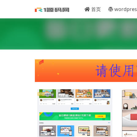
首页
wordpres
VIP
VIP