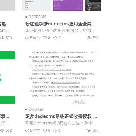
DEDECMS
内热门
粉红色织梦dedecms通用企业网站
响应式后台模板(自适应手机端)
静态的方
源码简介: 精心改良过的后台，更适合
.
接企业建站单时，给客户使用。简洁明
590
5 年前
0
0
529
了，容易操...
资讯动态
下载次
织梦dedecms系统正式收费授权-一
站5800，你会怎样做
排序在
昨晚dedecms(织梦)发布公告：除个人
...
非盈利网站外，均需要购买DedeCM
508
5 年前
0
0
565
S...