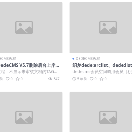
ECMS教程
DEDECMS教程
edeCMS V5.7删除后台上岸
织梦dede:arclist、dede:li
广告位的方式
附加表字段的方式
教程：不显示未审核文档的TAG的
dedecms会员空间调用会员（
未审核文档的TAG会显示在TAG列
头衔的方法 本文主要讲解织梦de
年前
0
0
547
5 年前
0
0
.
s...