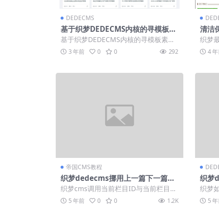
DEDECMS
DED
基于织梦DEDECMS内核的寻模板素
清洁
材图片设计收费下载站源码
dec
基于织梦DEDECMS内核的寻模板素材
织梦
图片设计收费下载站源码
企业
3 年前
0
0
292
4 
可使用，
帝国CMS教程
DED
织梦dedecms挪用上一篇下一篇以
织梦d
及样式修改
5种
织梦cms调用当前栏目ID与当前栏目顶
织梦如
级ID的方法 一、采用dedecms获取
时候
5 年前
0
0
1.2K
5 
当...
功，显示