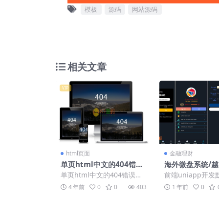
模板
源码
网站源码
相关文章
VIP
html页面
金融理财
单页html中文的404错误
海外微盘系统/
自动跳转页面模板源码免
易/虚拟币秒合
单页html中文的404错误自
前端uniapp开
费下载
外微盘时间盘源
动跳转页面模板源码
语，可二开其他语
4 年前
0
0
403
1 年前
0
hp全开源带前端
线...