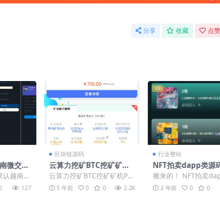
分享
收藏
点赞
VIP
区块链源码
行业整站
越南微交
云算力挖矿BTC挖矿矿机P
NFT拍卖dapp类源
约交易【海
HP开发纯开源源码下载
发默认越南
云算力挖矿BTC挖矿矿机PH
搬来的！ NFT拍卖da
码】
言 后端p
P开发纯开源源码下载 整体
源码
0
127
5 年前
0
0
2.2K
2 年前
0
0
源码，k
页面设计蓝色，清爽。设计
比...