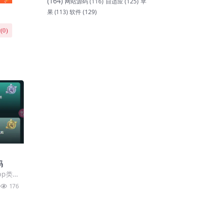
(164)
网站源码
(116)
自适应
(125)
苹
软件
(129)
果
(113)
(
0
)
码
pp类
176