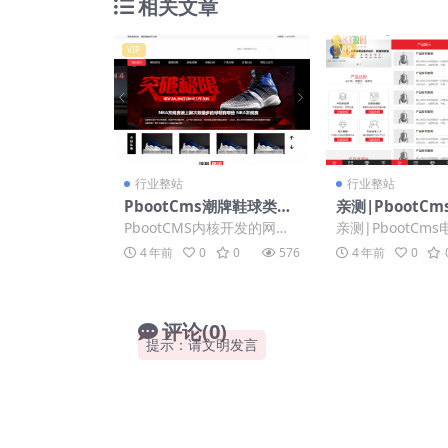
相关文章
VIP
VIP
行业整站
行业整站
PbootCms潮牌鞋球类新
亲测|PbootC
闻资讯新闻资讯门户网站
机版企业红色营
PbootCMS内核开发的网站
亲测|PbootCm
模板源码下载「亲测源
机离心风机网站
模板，该模板适用于家政服
版企业红色营销型
4 年前
0
0
576
4 年前
0
码」
务网站、保洁保姆网站源等
心风机网站 PbootC
企...
评论(0)
提示：请文明发言