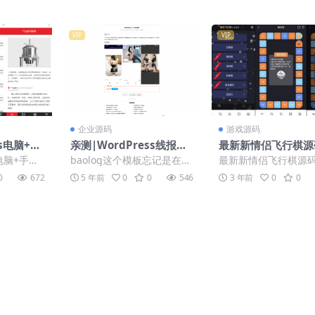
VIP
VIP
企业源码
游戏源码
ms电脑+手
亲测|WordPress线报活
最新新情侣飞行棋源
销型压缩
动薅羊毛网站模板baolog
全解+搭建教程
s电脑+手机
baolog这个模板忘记是在哪
最新新情侣飞行棋源
源码免费下载
压缩机离
里弄到的了，试了一下，非
解，以前发的js代码
0
672
5 年前
0
0
546
3 年前
0
0
...
常简洁，不足的地方可能就
加密甚至塞进了很多
是...
这次全...