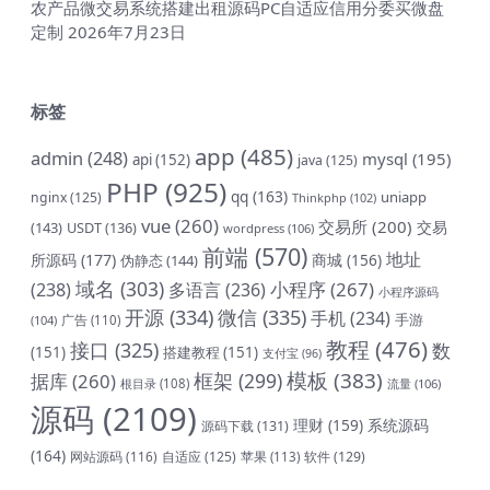
农产品微交易系统搭建出租源码PC自适应信用分委买微盘
定制
2026年7月23日
标签
app
(485)
admin
(248)
mysql
(195)
api
(152)
java
(125)
PHP
(925)
qq
(163)
uniapp
nginx
(125)
Thinkphp
(102)
vue
(260)
交易所
(200)
交易
(143)
USDT
(136)
wordpress
(106)
前端
(570)
地址
所源码
(177)
商城
(156)
伪静态
(144)
域名
(303)
小程序
(267)
(238)
多语言
(236)
小程序源码
开源
(334)
微信
(335)
手机
(234)
手游
(104)
广告
(110)
教程
(476)
接口
(325)
数
(151)
搭建教程
(151)
支付宝
(96)
模板
(383)
框架
(299)
据库
(260)
根目录
(108)
流量
(106)
源码
(2109)
理财
(159)
系统源码
源码下载
(131)
(164)
网站源码
(116)
自适应
(125)
软件
(129)
苹果
(113)