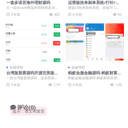
一套多语言海外理财源码
运营版抢单刷单系统/打针/做
单/会员跟踪/信誉分
又一款laravel框架的理财类多语言
新版UI抢单刷单系统，前端可二开
源码 php写的 扫了下没加密 UI挺
多语言 批量打针，批量奖励，信誉
3 年前
435
6 月前
83
好...
分，会员跟踪，一...
VIP
金融理财
金融理财
台湾版股票源码开源完美版本
蚂蚁金服金融源码-蚂蚁财富投
【亲测源码】
资理财源码-基于FastAdminf
一套台湾版股票源码，这东西我也
蚂蚁金服金融源码-蚂蚁财富投资理
框架
不太熟悉 ，亲测了下，完美流畅脚
财源码-基于FastAdminf 框架
3 年前
1.1K
4 年前
1.3K
本齐全 ，写了份搭...
评论(0)
提示：请文明发言