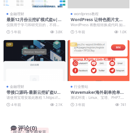
金融理财
wordpress教程
最新12月份云挖矿模式盗u|秒
WordPress 让特色图片支持G
u源码|盗u源码
IF动图
仅限用于学习和研究目的，不得将
WordPress 将数组转换成代码 如何
用于商业或者非法用途！ 安装教程
将打印出的数组转换成php代码：
5 年前
3.8K
5 年前
1.0K
和之前的那几个版本...
$c...
VIP
VIP
金融理财
行业整站
带接口源码-最新云挖矿盗U源
Wavemaker海外刷单抢单完
码/秒u/盗usdt源码系统带视
整程序/海外抢单任务源码/卡
请使用宝塔安装此教程 1.https://w
测试环境：Linux、宝塔、PHP7.
频搭建教程
单+矿机+余额宝
ww.bt.cn/ 上面有相关教程 ...
4、MySQL5.6 根目录public，...
4 年前
2.1K
3 年前
741
评论(0)
提示：请文明发言