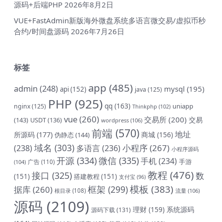
源码+后端PHP
2026年8月2日
VUE+FastAdmin新版海外微盘系统多语言微交易/虚拟币秒
合约/时间盘源码
2026年7月26日
标签
app
(485)
admin
(248)
mysql
(195)
api
(152)
java
(125)
PHP
(925)
qq
(163)
uniapp
nginx
(125)
Thinkphp
(102)
vue
(260)
交易所
(200)
交易
(143)
USDT
(136)
wordpress
(106)
前端
(570)
地址
所源码
(177)
商城
(156)
伪静态
(144)
域名
(303)
小程序
(267)
(238)
多语言
(236)
小程序源码
开源
(334)
微信
(335)
手机
(234)
手游
(104)
广告
(110)
教程
(476)
接口
(325)
数
(151)
搭建教程
(151)
支付宝
(96)
模板
(383)
框架
(299)
据库
(260)
根目录
(108)
流量
(106)
源码
(2109)
理财
(159)
系统源码
源码下载
(131)