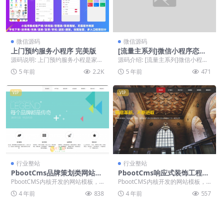
微信源码
微信源码
上门预约服务小程序 完美版
[流量主系列]微信小程序恋爱
话术表白头像漫画制作
源码说明: 上门预约服务小程是家政
源码介绍: [流量主系列]微信小程序
门到门预约服务应用小程序，不同
恋爱话术表白头像漫画制作 恋爱信
5 年前
2.2K
5 年前
471
于58同城这些本...
封表白制作生...
VIP
VIP
行业整站
行业整站
PbootCms品牌策划类网站模
PbootCms响应式装饰工程类
板品牌策划公司企划策划网站
网站模板html5装饰装潢公司
PbootCMS内核开发的网站模板，
PbootCMS内核开发的网站模板，
源码下载【亲测源码】
网站源码下载「亲测源码」
该模板适用于品牌策划网站、企划
该模板适用于装饰工程网站、装修
4 年前
838
4 年前
557
策划网站等企业...
公司网站等企业...