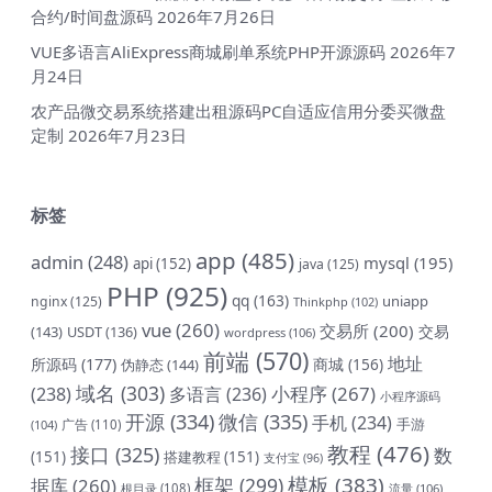
合约/时间盘源码
2026年7月26日
VUE多语言AliExpress商城刷单系统PHP开源源码
2026年7
月24日
农产品微交易系统搭建出租源码PC自适应信用分委买微盘
定制
2026年7月23日
标签
app
(485)
admin
(248)
mysql
(195)
api
(152)
java
(125)
PHP
(925)
qq
(163)
uniapp
nginx
(125)
Thinkphp
(102)
vue
(260)
交易所
(200)
交易
(143)
USDT
(136)
wordpress
(106)
前端
(570)
地址
所源码
(177)
商城
(156)
伪静态
(144)
域名
(303)
小程序
(267)
(238)
多语言
(236)
小程序源码
开源
(334)
微信
(335)
手机
(234)
手游
(104)
广告
(110)
教程
(476)
接口
(325)
数
(151)
搭建教程
(151)
支付宝
(96)
模板
(383)
框架
(299)
据库
(260)
根目录
(108)
流量
(106)