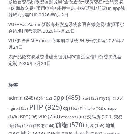
多语言交易所投资理财源码/全仓逐仓+现货交易+合约交易
+闪期权交易+币币申购+质押生息+挖矿理财/前端uniapp纯
源码+后端PHP
2026年8月2日
VUE+FastAdmin新版海外微盘系统多语言微交易/虚拟币秒
合约/时间盘源码
2026年7月26日
VUE多语言AliExpress商城刷单系统PHP开源源码
2026年7
月24日
农产品微交易系统搭建出租源码PC自适应信用分委买微盘
定制
2026年7月23日
标签
app
(485)
admin
(248)
mysql
(195)
api
(152)
java
(125)
PHP
(925)
qq
(163)
uniapp
nginx
(125)
Thinkphp
(102)
vue
(260)
交易所
(200)
交易
(143)
USDT
(136)
wordpress
(106)
前端
(570)
地址
所源码
(177)
商城
(156)
伪静态
(144)
域名
(303)
小程序
(267)
(238)
多语言
(236)