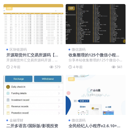
VIP
VIP
区块链源码
微信源码
开源期货外汇交易所源码【亲
收集整理的125个微信小程序
测源码】
模板源码分享
开源期货外汇交易所源码开源，已
分享本站收集整理的125个微信小
清后门。 前端手机端uniapp pc端v
程序模板源码，涵盖各行各业的微
2 年前
579
4 年前
941
ue 后...
信小程序功能界面设...
VIP
金融理财
微信源码
二开多语言/国际版/影视投资
全民经纪人小程序v2.6.10+插