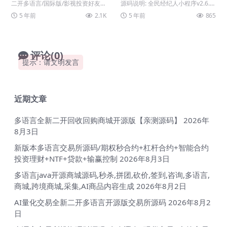
件+前端
二开多语言/国际版/影视投资好友二
源码说明: 全民经纪人小程序v2.6.1
开的影视投资，加了多语言，前端
0+插件+前端 【新增】 1、新增-后
5 年前
2.1K
5 年前
865
UI重做了，完全...
台...
评论(0)
提示：请文明发言
近期文章
多语言全新二开回收回购商城开源版【亲测源码】
2026年
8月3日
新版本多语言交易所源码/期权秒合约+杠杆合约+智能合约
投资理财+NTF+贷款+输赢控制
2026年8月3日
多语言java开源商城源码,秒杀,拼团,砍价,签到,咨询,多语言,
商城,跨境商城,采集,AI商品内容生成
2026年8月2日
AI量化交易全新二开多语言开源版交易所源码
2026年8月2
日