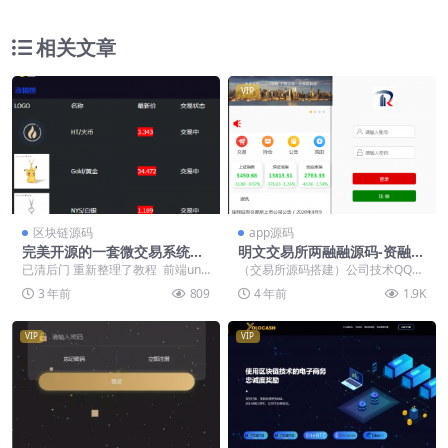
相关文章
VIP
区块链源码
app源码
完美开源的一套微交易系统源
明文交易所两融融源码-资融券
码
系统源码/策略配资系统/T0双
已清后门 重新整理了教程 前端uni
（交易所源码搭建）公司技术QQ：
向交易/个股/A股
开源 后端tp6 完美开源的一套源码
34401713，最新版源码 这套源码
3 年前
809
4 年前
1.9K
去年出来的...
VIP
VIP