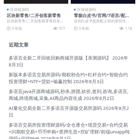
区块链源码
区块链源码
区块新零售/二开创客新零售
零极白皮书/官网/7语言/配套Z
OL生态使用的
区块新零售/二开创客新零售好友分
这些白皮书是搭配之前的那些生态
享的，这是创客新零售的大二开版
系统https://www.k1ym.com/43...
5 年前
577
5 年前
1.1K
本，增加了余额互转...
近期文章
多语言全新二开回收回购商城开源版【亲测源码】
2026年
8月3日
新版本多语言交易所源码/期权秒合约+杠杆合约+智能合约
投资理财+NTF+贷款+输赢控制
2026年8月3日
多语言java开源商城源码,秒杀,拼团,砍价,签到,咨询,多语言,
商城,跨境商城,采集,AI商品内容生成
2026年8月2日
AI量化交易全新二开多语言开源版交易所源码
2026年8月2
日
多语言交易所投资理财源码/全仓逐仓+现货交易+合约交易
+闪期权交易+币币申购+质押生息+挖矿理财/前端uniapp纯
源码+后端PHP
2026年8月2日