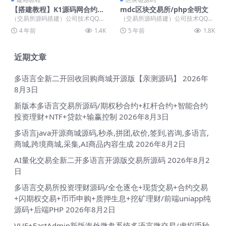
【搭建教程】K1源码网合约交
mdc区块交易所/php全明文
易所源码搭建教程
（交易所源码搭建）公司技术QQ：
（交易所源码搭建）公司技术QQ：
34401713，最新版源码 优化了环
34401713，最新版源码 搜集到的
4 年前
1.4K
5 年前
1.8K
境配置方面...
资源，简单...
近期文章
多语言全新二开回收回购商城开源版【亲测源码】
2026年
8月3日
新版本多语言交易所源码/期权秒合约+杠杆合约+智能合约
投资理财+NTF+贷款+输赢控制
2026年8月3日
多语言java开源商城源码,秒杀,拼团,砍价,签到,咨询,多语言,
商城,跨境商城,采集,AI商品内容生成
2026年8月2日
AI量化交易全新二开多语言开源版交易所源码
2026年8月2
日
多语言交易所投资理财源码/全仓逐仓+现货交易+合约交易
+闪期权交易+币币申购+质押生息+挖矿理财/前端uniapp纯
源码+后端PHP
2026年8月2日
VUE+FastAdmin新版海外微盘系统多语言微交易/虚拟币秒