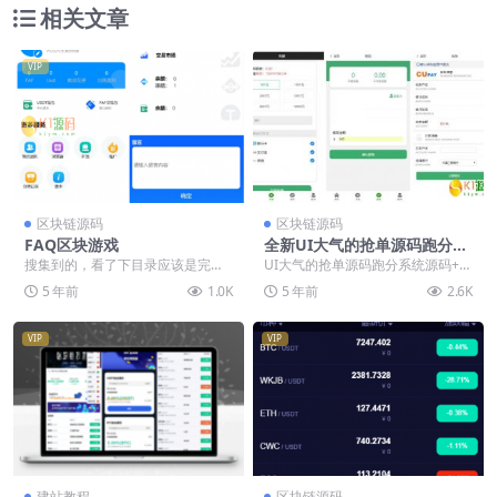
相关文章
VIP
区块链源码
区块链源码
FAQ区块游戏
全新UI大气的抢单源码跑分系
统源码+代理后台+商户后台
搜集到的，看了下目录应该是完整
UI大气的抢单源码跑分系统源码+代
的，想实跑下，但是奈何测试机实
理后台+商户后台 里面有搭建教程
5 年前
1.0K
5 年前
2.6K
在是跑不动，导入个库...
VIP
VIP
建站教程
区块链源码