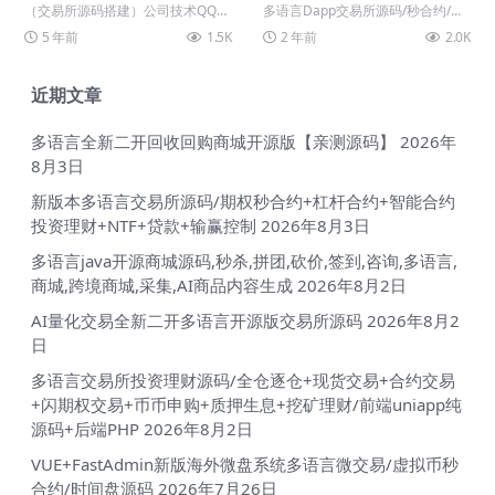
商城/矿机app/奇亚币分币挖
约/币币/U本位合约/DeFi挖
（交易所源码搭建）公司技术QQ：
多语言Dapp交易所源码/秒合约/币
矿app/FIL/BBZ/PHA
矿/质押挖矿/借贷/理财/Ai智
34401713，最新版源码 源码说
币/U本位合约/DeFi挖矿/质押挖矿/
5 年前
1.5K
2 年前
2.0K
能控盘/
明： 1.登...
借贷...
近期文章
多语言全新二开回收回购商城开源版【亲测源码】
2026年
8月3日
新版本多语言交易所源码/期权秒合约+杠杆合约+智能合约
投资理财+NTF+贷款+输赢控制
2026年8月3日
多语言java开源商城源码,秒杀,拼团,砍价,签到,咨询,多语言,
商城,跨境商城,采集,AI商品内容生成
2026年8月2日
AI量化交易全新二开多语言开源版交易所源码
2026年8月2
日
多语言交易所投资理财源码/全仓逐仓+现货交易+合约交易
+闪期权交易+币币申购+质押生息+挖矿理财/前端uniapp纯
源码+后端PHP
2026年8月2日
VUE+FastAdmin新版海外微盘系统多语言微交易/虚拟币秒
合约/时间盘源码
2026年7月26日