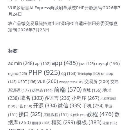
VUE多语言AliExpress商城刷单系统PHP开源源码
2026年7
月24日
农产品微交易系统搭建出租源码PC自适应信用分委买微盘
定制
2026年7月23日
标签
app
(485)
admin
(248)
mysql
(195)
api
(152)
java
(125)
PHP
(925)
qq
(163)
uniapp
nginx
(125)
Thinkphp
(102)
vue
(260)
交易所
(200)
交易
(143)
USDT
(136)
wordpress
(106)
前端
(570)
地址
所源码
(177)
商城
(156)
伪静态
(144)
域名
(303)
小程序
(267)
(238)
多语言
(236)
小程序源码
开源
(334)
微信
(335)
手机
(234)
手游
(104)
广告
(110)
教程
(476)
接口
(325)
数
(151)
搭建教程
(151)
支付宝
(96)
模板
(383)
框架
(299)
据库
(260)
根目录
(108)
流量
(106)