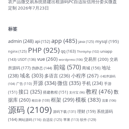
农产品微交易系统搭建出租源码PC自适应信用分委买微盘
定制
2026年7月23日
标签
app
(485)
admin
(248)
mysql
(195)
api
(152)
java
(125)
PHP
(925)
qq
(163)
uniapp
nginx
(125)
Thinkphp
(102)
vue
(260)
交易所
(200)
交易
(143)
USDT
(136)
wordpress
(106)
前端
(570)
地址
所源码
(177)
商城
(156)
伪静态
(144)
域名
(303)
小程序
(267)
(238)
多语言
(236)
小程序源码
开源
(334)
微信
(335)
手机
(234)
手游
(104)
广告
(110)
教程
(476)
接口
(325)
数
(151)
搭建教程
(151)
支付宝
(96)
模板
(383)
框架
(299)
据库
(260)
根目录
(108)
流量
(106)
源码
(2109)
理财
(159)
系统源码
源码下载
(131)
(164)
网站源码
(116)
自适应
(125)
软件
(129)
苹果
(113)