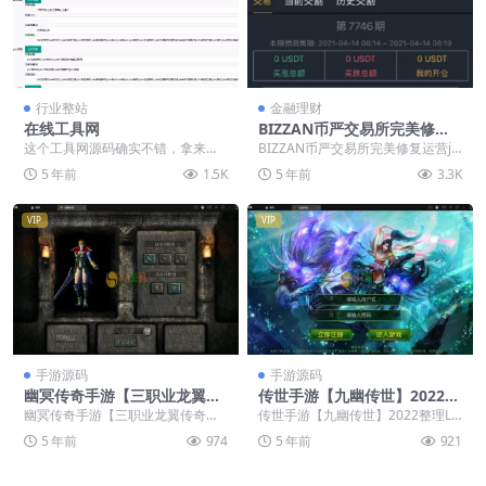
行业整站
金融理财
在线工具网
BIZZAN币严交易所完美修复
运营java版,完整开源无加密,
这个工具网源码确实不错，拿来做
BIZZAN币严交易所完美修复运营ja
带搭建教程
流量杠杠的。 功能包括但不局限
va版,完整开源无加密,带完整视频教
5 年前
1.5K
5 年前
3.3K
于： JSON工具 ...
程 功...
VIP
VIP
手游源码
手游源码
幽冥传奇手游【三职业龙翼传
传世手游【九幽传世】2022整
奇】11月整理Win一键即玩服
理Linux手工服务端+GM授权
幽冥传奇手游【三职业龙翼传奇】1
传世手游【九幽传世】2022整理Lin
务端+GM后台+双端【站长亲
物品后台【站长亲测】
1月整理Win一键即玩服务端+GM后
ux手工服务端+GM授权物品后台
5 年前
974
5 年前
921
测】
台+双端【站...
【站长亲测...