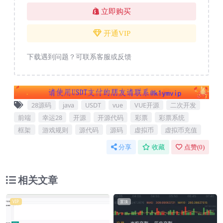
立即购买
开通VIP
下载遇到问题？可联系客服或反馈
28源码
java
USDT
vue
VUE开源
二次开发
前端
幸运28
开源
开源代码
彩票
彩票系统
框架
游戏规则
源代码
源码
虚拟币
虚拟币充值
分享
收藏
点赞(
0
)
相关文章
VIP
置顶