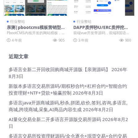
行业整站
行业整站
亲测|pbootcms模板营销型
DAPP质押秒U/ERC质押挖矿/
手机+电脑版蓝色玻璃纤维制
ERC授权盗U/前端vue
PbootCMS内核开发的网站模板，
前端vue开发带源码，前端8国语
品网站源码下载
该模板适用于玻璃纤维网站、环保
言，后台thinkphp框架全开源 前端
4 年前
905
3 年前
900
设备网站模板等...
二开去除...
近期文章
多语言全新二开回收回购商城开源版【亲测源码】
2026年
8月3日
新版本多语言交易所源码/期权秒合约+杠杆合约+智能合约
投资理财+NTF+贷款+输赢控制
2026年8月3日
多语言java开源商城源码,秒杀,拼团,砍价,签到,咨询,多语言,
商城,跨境商城,采集,AI商品内容生成
2026年8月2日
AI量化交易全新二开多语言开源版交易所源码
2026年8月2
日
多语言交易所投资理财源码/全仓逐仓+现货交易+合约交易