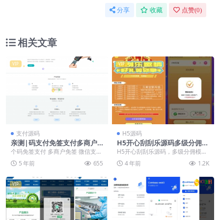
分享
收藏
点赞(
0
)
相关文章
VIP
VIP
支付源码
H5源码
亲测|码支付免签支付多商户
H5开心刮刮乐源码多级分佣模
免签微信支付宝QQ免签支付A
式
个码免签支付 多商户免签 微信支付
H5开心刮刮乐源码，多级分佣模
PP+PC监控
宝QQ免签支付 APP+PC监控 码支付
式。搭建测试了下，后台正常能搭
5 年前
655
4 年前
1.2K
系统源...
建出来。 提示：前台...
VIP