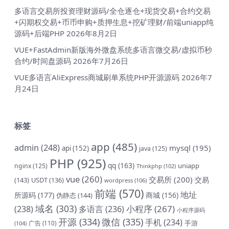
多语言交易所投资理财源码/全仓逐仓+现货交易+合约交易
+闪期权交易+币币申购+质押生息+挖矿理财/前端uniapp纯
源码+后端PHP
2026年8月2日
VUE+FastAdmin新版海外微盘系统多语言微交易/虚拟币秒
合约/时间盘源码
2026年7月26日
VUE多语言AliExpress商城刷单系统PHP开源源码
2026年7
月24日
标签
app
(485)
admin
(248)
mysql
(195)
api
(152)
java
(125)
PHP
(925)
qq
(163)
uniapp
nginx
(125)
Thinkphp
(102)
vue
(260)
交易所
(200)
交易
(143)
USDT
(136)
wordpress
(106)
前端
(570)
地址
所源码
(177)
商城
(156)
伪静态
(144)
域名
(303)
小程序
(267)
(238)
多语言
(236)
小程序源码
开源
(334)
微信
(335)
手机
(234)
手游
(104)
广告
(110)