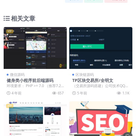
相关文章
VIP
微信源码
区块链源码
健身类小程序前后端源码
TP区块交易所/全明文
环境要求： PHP >= 7.0 （推荐7.2
（交易所源码搭建）公司技术QQ：
+） Laravel 5.6...
34401713，最新版源码 这个是只
4 年前
657
5 年前
1.1K
有个mob...
VIP