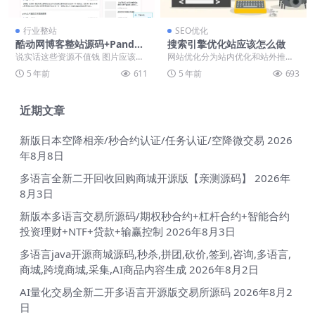
行业整站
SEO优化
酷动网博客整站源码+Panda
搜索引擎优化站应该怎么做
PRO主题+7000条完整数据
说实话这些资源不值钱 图片应该是
网站优化分为站内优化和站外推
没有的，我测试的时候是没有显示
广。站内优化主要是优化网站和搜
5 年前
611
5 年前
693
酷动网博客博客已...
索引擎之间的友好度和信...
近期文章
新版日本空降相亲/秒合约认证/任务认证/空降微交易
2026
年8月8日
多语言全新二开回收回购商城开源版【亲测源码】
2026年
8月3日
新版本多语言交易所源码/期权秒合约+杠杆合约+智能合约
投资理财+NTF+贷款+输赢控制
2026年8月3日
多语言java开源商城源码,秒杀,拼团,砍价,签到,咨询,多语言,
商城,跨境商城,采集,AI商品内容生成
2026年8月2日
AI量化交易全新二开多语言开源版交易所源码
2026年8月2
日