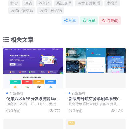
框架
源码
秒合约
系统源码
英文版虚拟币
虚拟币
虚拟币微交易
虚拟币秒合约
分享
收藏
点赞(
0
)
相关文章
置顶
行业整站
行业整站
仿第八区APP分发系统源码/H
新版海外航空抢单刷单系统/订
5一键封装/ios免签封装/企业
单自动匹配/前端uinapp
加密版，不能二开，1100，无授
此套抢单系统全新开发的海外航空
签名/超及签名
权，不限制。 无加密版本，可以自
抢单系统 前端uinapp开发带源码，
3 年前
777
3 年前
1.9K
己二开，全明文，...
后端thin...
VIP