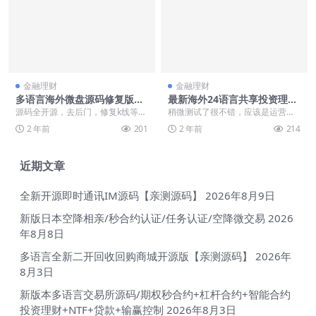
金融理财
金融理财
多语言海外微盘源码修复版海
最新海外24语言共享投资理财
外微交易源码开源海外微盘微
太阳能板项目
源码全开源，去后门，修复k线等问
稍微测试了很不错，应该是运营过
交易黑色源码下载
题。 完美运行。
的源码，语言20多个，但是下单这
2 年前
201
2 年前
214
块应该是啥没设置好...
近期文章
全新开源即时通讯IM源码【亲测源码】
2026年8月9日
新版日本空降相亲/秒合约认证/任务认证/空降微交易
2026
年8月8日
多语言全新二开回收回购商城开源版【亲测源码】
2026年
8月3日
新版本多语言交易所源码/期权秒合约+杠杆合约+智能合约
投资理财+NTF+贷款+输赢控制
2026年8月3日