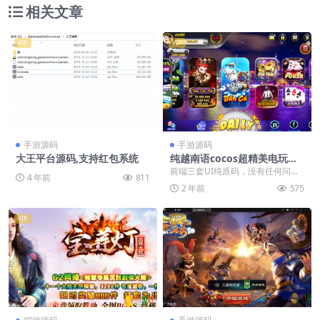
相关文章
VIP
VIP
手游源码
手游源码
大王平台源码,支持红包系统
纯越南语cocos超精美电玩游
戏3套UI/拉霸竞猜/带控制/纯
前端三套UI纯原码，没有任何问
4 年前
811
源码非组件
题，总共有三套ui，数据库采用的
2 年前
575
mongodb,附...
VIP
VIP