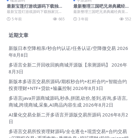
端游源码
手游源码
最新宝莲灯游戏源码下载独家
最新整理三国吧兄弟典藏经典
沉默专属剧情大陆单职业带假
策略三国卡牌回合手游 win服
最新宝莲灯游戏源码下载独家沉默
最新整理三国吧兄弟典藏经典策略
人传奇服务端
务端源码 带视频架设教程
专属剧情大陆单职业带假人传奇服
三国卡牌回合手游 win服务端源码
5 年前
665
3 年前
552
务端 温馨提示：最近...
带视频架设教程
近期文章
新版日本空降相亲/秒合约认证/任务认证/空降微交易
2026
年8月8日
多语言全新二开回收回购商城开源版【亲测源码】
2026年
8月3日
新版本多语言交易所源码/期权秒合约+杠杆合约+智能合约
投资理财+NTF+贷款+输赢控制
2026年8月3日
多语言java开源商城源码,秒杀,拼团,砍价,签到,咨询,多语言,
商城,跨境商城,采集,AI商品内容生成
2026年8月2日
AI量化交易全新二开多语言开源版交易所源码
2026年8月2
日
多语言交易所投资理财源码/全仓逐仓+现货交易+合约交易
+闪期权交易+币币申购+质押生息+挖矿理财/前端uniapp纯