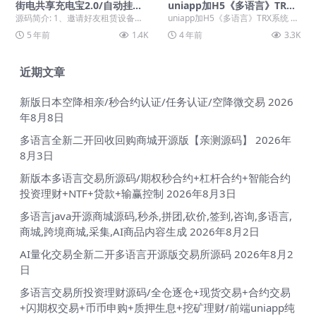
街电共享充电宝2.0/自动挂机
uniapp加H5《多语言》TRX
赚钱源码/仿云海广告云点
系统 TRX系统 TRX理财 USDT
源码简介: 1、邀请好友租赁设备，
uniapp加H5《多语言》TRX系统 TR
-TRX TRX挖矿源码「完整运
可获得2元/台提成，可获得下三级
X系统 TRX理财 USDT-TRX...
5 年前
1.4K
4 年前
3.3K
营」
购买设备提成（...
近期文章
新版日本空降相亲/秒合约认证/任务认证/空降微交易
2026
年8月8日
多语言全新二开回收回购商城开源版【亲测源码】
2026年
8月3日
新版本多语言交易所源码/期权秒合约+杠杆合约+智能合约
投资理财+NTF+贷款+输赢控制
2026年8月3日
多语言java开源商城源码,秒杀,拼团,砍价,签到,咨询,多语言,
商城,跨境商城,采集,AI商品内容生成
2026年8月2日
AI量化交易全新二开多语言开源版交易所源码
2026年8月2
日
多语言交易所投资理财源码/全仓逐仓+现货交易+合约交易
+闪期权交易+币币申购+质押生息+挖矿理财/前端uniapp纯