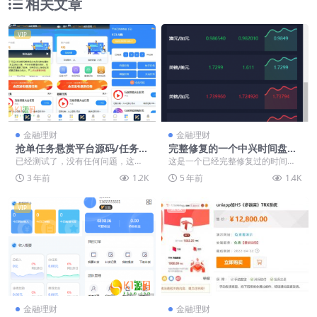
相关文章
VIP
金融理财
金融理财
抢单任务悬赏平台源码/任务悬
完整修复的一个中兴时间盘源
赏系统源码下载
码
已经测试了，没有任何问题，这款
这是一个已经完整修复过的时间盘
是客户定制的市面上目前好像没
源码,接了免费的api。东西如下图:
3 年前
1.2K
5 年前
1.4K
有，算是非常稀有的程序...
VIP
置顶
金融理财
金融理财